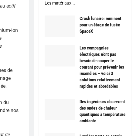
Les matériaux...
au actif
Crash lunaire imminent
pour un étage de fusée
thium-ion
SpaceX
e
e
Les compagnies
électriques n’ont pas
besoin de couper le
courant pour prévenir les
nes de
incendies – voici 3
inage
solutions relativement
ée.
rapides et abordables
Des ingénieurs observent
an du
des ondes de chaleur
endre nos
quantiques à température
ambiante
at de