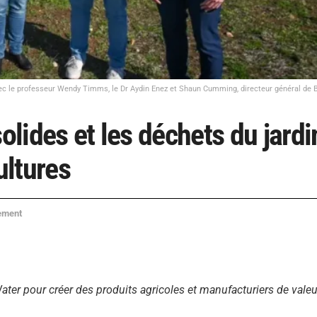
vec le professeur Wendy Timms, le Dr Aydin Enez et Shaun Cumming, directeur général de 
olides et les déchets du jardi
ultures
ement
er pour créer des produits agricoles et manufacturiers de valeur