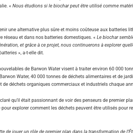
lie. «
Nous étudions si le biochar peut être utilisé comme matéri
nir une alternative plus sûre et moins coûteuse aux batteries li
tre réseau et dans nos batteries domestiques. «
Le biochar sembl
nération, et grâce à ce projet, nous continuerons à explorer quell
atteries
», a-t-elle dit.
nouvelables de Barwon Water visent à traiter environ 60 000 ton
 Barwon Water, 40 000 tonnes de déchets alimentaires et de jard
et de déchets organiques commerciaux et industriels chaque ann
aré qu’il était passionnant de voir des penseurs de premier pl
e pour explorer comment les déchets peuvent être utilisés pour r
 de jouer un rôle de premier plan dans la transformation de l’Ét