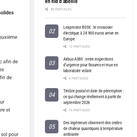
en nid d’abeille
48 PARTAGES
solides
Leapmotor B03X : le crossover
électrique à 24 900 euros arrive en
deuxième
Europe
12 PARTAGES
Airbus A380 : entre inspections
c afin de
d’urgence pour fissures et mue en
es
laboratoire volant
fin de
6 PARTAGES
Timbre postal et date de péremption :
ce qui change réellement à partir de
our
septembre 2026
ure et
16 PARTAGES
Des ingénieurs observent des ondes
de chaleur quantiques à température
 sol pour
ambiante