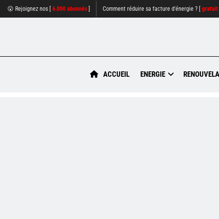
😮 Rejoignez nos [
6.000 abonnés
]
Comment réduire sa facture d'énergie ? [
gratuit
ACCUEIL
ENERGIE
RENOUVELA