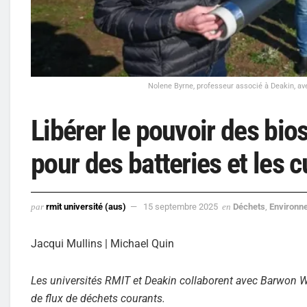
Nolene Byrne, professeur associé à Deakin, a
Libérer le pouvoir des bios
pour des batteries et les c
par
rmit université (aus)
15 septembre 2025
en
Déchets
,
Environn
Jacqui Mullins | Michael Quin
Les universités RMIT et Deakin collaborent avec Barwon Wat
de flux de déchets courants.