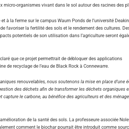
aux micro-organismes vivant dans le sol autour des racines des p
 et à la ferme sur le campus Waurn Ponds de l’université Deakin
e favoriser la fertilité des sols et le rendement des cultures. De
pacts potentiels de son utilisation dans l’agriculture seront éga
aré que ce projet permettrait de débloquer des applications
sine de recyclage de l’eau de Black Rock à Connewarre.
rganiques renouvelables, nous soutenons la mise en place d’une
 gestion des déchets afin de transformer les déchets organiques 
s et capture le carbone, au bénéfice des agriculteurs et des ménag
’amélioration de la santé des sols. La professeure associée Nol
également comment le biochar pourrait être introduit comme sour