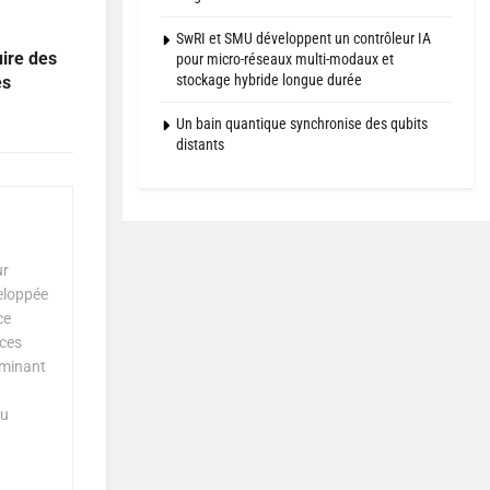
SwRI et SMU développent un contrôleur IA
uire des
pour micro-réseaux multi-modaux et
stockage hybride longue durée
es
Un bain quantique synchronise des qubits
distants
ur
veloppée
ce
nces
iminant
au