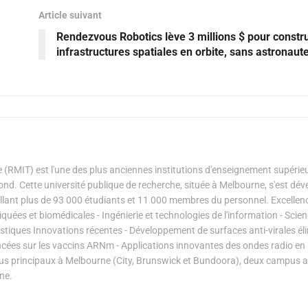
Article suivant
Rendezvous Robotics lève 3 millions $ pour constr
infrastructures spatiales en orbite, sans astronaut
 (RMIT) est l'une des plus anciennes institutions d'enseignement supérie
nd. Cette université publique de recherche, située à Melbourne, s'est dé
illant plus de 93 000 étudiants et 11 000 membres du personnel. Excellen
iquées et biomédicales - Ingénierie et technologies de l'information - Scie
tiques Innovations récentes - Développement de surfaces anti-virales él
ncées sur les vaccins ARNm - Applications innovantes des ondes radio en
pus principaux à Melbourne (City, Brunswick et Bundoora), deux campus 
ne.