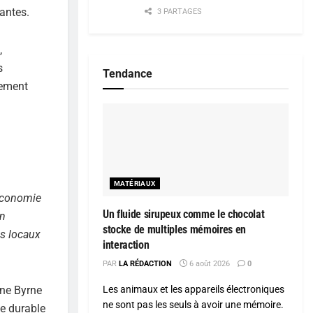
lantes.
3 PARTAGES
,
s
Tendance
lement
MATÉRIAUX
 économie
Un fluide sirupeux comme le chocolat
en
stocke de multiples mémoires en
es locaux
interaction
PAR
LA RÉDACTION
6 août 2026
0
ene Byrne
Les animaux et les appareils électroniques
ne sont pas les seuls à avoir une mémoire.
ce durable