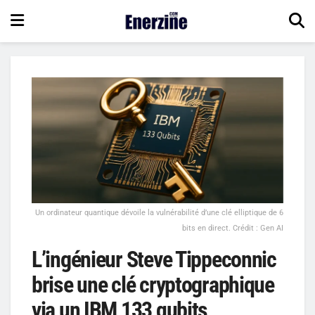
Un ordinateur quantique dévoile la vulnérabilité d’une clé elliptique de 6
bits en direct. Crédit : Gen AI
L’ingénieur Steve Tippeconnic
brise une clé cryptographique
via un IBM 133 qubits