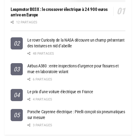
Leapmotor B03X : le crossover électrique à 24 900 euros
arrive en Europe
12 PARTAGES
Le rover Curiosity de la NASA découvre un champ présentant
des textures en nid d’abeille
48 PARTAGES
Airbus A380 : entre inspections d’urgence pour fissures et
mue en laboratoire volant
6 PARTAGES
Le prix d’une voiture électrique en France
4 PARTAGES
Porsche Cayenne électrique : Pirelli conçoit six pneumatiques
sur mesure
3 PARTAGES