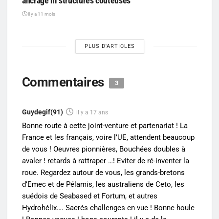
ancrage ni structures coûteuses
il y a 11 mois
PLUS D'ARTICLES
Commentaires
3
Guydegif(91)
il y a 17 ans
Bonne route à cette joint-venture et partenariat ! La
France et les français, voire l’UE, attendent beaucoup
de vous ! Oeuvres pionnières, Bouchées doubles à
avaler ! retards à rattraper …! Eviter de ré-inventer la
roue. Regardez autour de vous, les grands-bretons
d’Emec et de Pélamis, les australiens de Ceto, les
suédois de Seabased et Fortum, et autres
Hydrohélix…. Sacrés challenges en vue ! Bonne houle