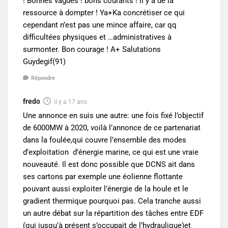
! Bonnes vagues ! bons courants ! il y a de la
ressource à dompter ! Ya+Ka concrétiser ce qui
cependant n’est pas une mince affaire, car qq
difficultées physiques et …administratives à
surmonter. Bon courage ! A+ Salutations
Guydegif(91)
Répondre
fredo
il y a 17 ans
Une annonce en suis une autre: une fois fixé l’objectif
de 6000MW à 2020, voilà l’annonce de ce partenariat
dans la foulée,qui couvre l’ensemble des modes
d’exploitation d’énergie marine, ce qui est une vraie
nouveauté. Il est donc possible que DCNS ait dans
ses cartons par exemple une éolienne flottante
pouvant aussi exploiter l’énergie de la houle et le
gradient thermique pourquoi pas. Cela tranche aussi
un autre débat sur la répartition des tâches entre EDF
(qui jusqu’à présent s’occupait de l’hydraulique)et