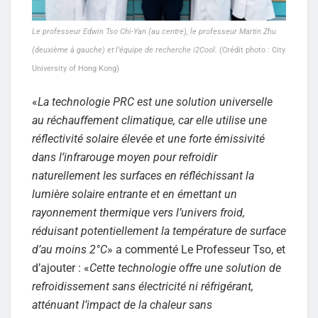
Le professeur Edwin Tso Chi-Yan (au centre), le professeur Martin Zhu
(deuxième à gauche) et l’équipe de recherche i2Cool.
(Crédit photo : City
University of Hong Kong)
«
La technologie PRC est une solution universelle
au réchauffement climatique, car elle utilise une
réflectivité solaire élevée et une forte émissivité
dans l’infrarouge moyen pour refroidir
naturellement les surfaces en réfléchissant la
lumière solaire entrante et en émettant un
rayonnement thermique vers l’univers froid,
réduisant potentiellement la température de surface
d’au moins 2°C
» a commenté Le Professeur Tso, et
d’ajouter : «
Cette technologie offre une solution de
refroidissement sans électricité ni réfrigérant,
atténuant l’impact de la chaleur sans