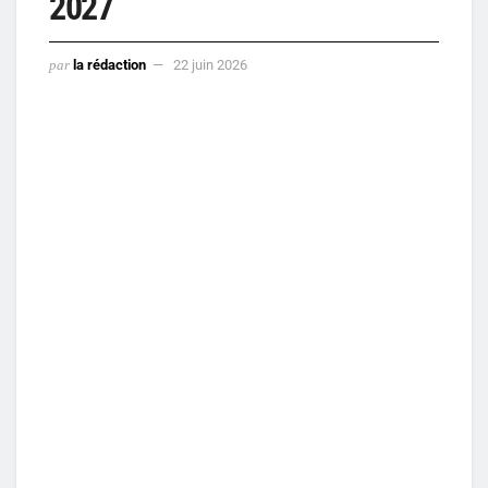
2027
par
la rédaction
22 juin 2026