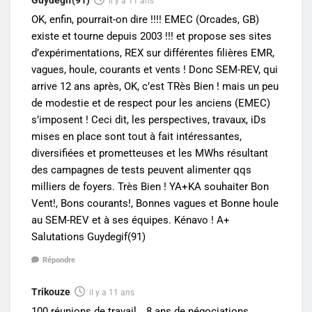
Guydegif(91)
il y a 11 ans
OK, enfin, pourrait-on dire !!!! EMEC (Orcades, GB)
existe et tourne depuis 2003 !!! et propose ses sites
d’expérimentations, REX sur différentes filières EMR,
vagues, houle, courants et vents ! Donc SEM-REV, qui
arrive 12 ans après, OK, c’est TRès Bien ! mais un peu
de modestie et de respect pour les anciens (EMEC)
s’imposent ! Ceci dit, les perspectives, travaux, iDs
mises en place sont tout à fait intéressantes,
diversifiées et prometteuses et les MWhs résultant
des campagnes de tests peuvent alimenter qqs
milliers de foyers. Très Bien ! YA+KA souhaiter Bon
Vent!, Bons courants!, Bonnes vagues et Bonne houle
au SEM-REV et à ses équipes. Kénavo ! A+
Salutations Guydegif(91)
Répondre
Trikouze
il y a 11 ans
100 réunions de travail… 8 ans de négociations….