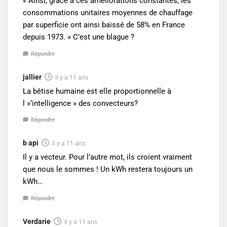
« Ainsi, grâce à ces améliorations constantes, les
consommations unitaires moyennes de chauffage
par superficie ont ainsi baissé de 58% en France
depuis 1973. » C’est une blague ?
Répondre
jallier
il y a 11 ans
La bêtise humaine est elle proportionnelle à
l »‘intelligence » des convecteurs?
Répondre
b api
il y a 11 ans
Il y a vecteur. Pour l’autre mot, ils croient vraiment
que nous le sommes ! Un kWh restera toujours un
kWh…
Répondre
Verdarie
il y a 11 ans