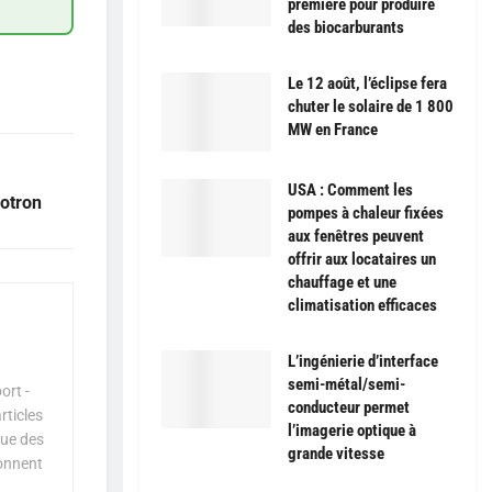
première pour produire
des biocarburants
Le 12 août, l’éclipse fera
chuter le solaire de 1 800
MW en France
USA : Comment les
lotron
pompes à chaleur fixées
aux fenêtres peuvent
offrir aux locataires un
chauffage et une
climatisation efficaces
L’ingénierie d’interface
semi-métal/semi-
ort -
conducteur permet
rticles
l’imagerie optique à
que des
grande vitesse
çonnent