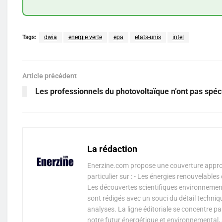
Tags:
dwia
energie verte
epa
etats-unis
intel
Article précédent
Les professionnels du photovoltaïque n’ont pas spéc
La rédaction
Enerzine.com propose une couverture approf
particulier sur : - Les énergies renouvelable
Les découvertes scientifiques environnementa
sont rédigés avec un souci du détail techniq
analyses. La ligne éditoriale se concentre p
notre futur énergétique et environnemental, 