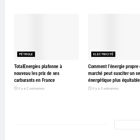
PÉTROLE
ELECTRICITÉ
TotalEnergies plafonne à
Comment l’énergie propre 
nouveau les prix de ses
marché peut susciter un s
carburants en France
énergétique plus équitable
il y a 2 semaines
il y a 3 semaines