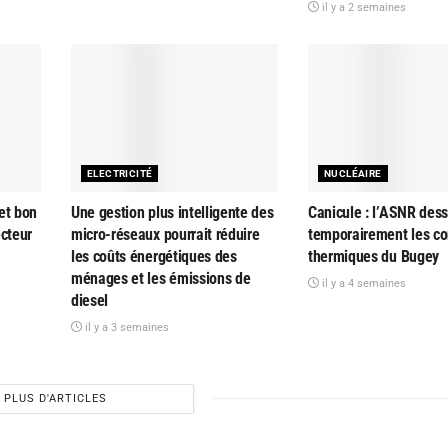
il y a 2 semaines
ELECTRICITÉ
NUCLÉAIRE
et bon
Une gestion plus intelligente des
Canicule : l’ASNR dess
ecteur
micro-réseaux pourrait réduire
temporairement les co
les coûts énergétiques des
thermiques du Bugey
ménages et les émissions de
il y a 4 semaines
diesel
il y a 3 semaines
PLUS D'ARTICLES