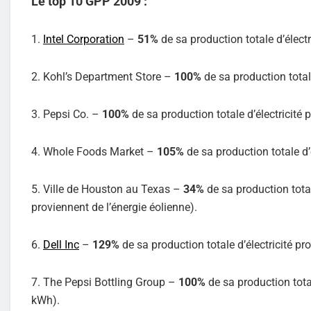
Le top 10 GPP 2009 :
1.
Intel Corporation
–
51%
de sa production totale d’électr
2. Kohl’s Department Store –
100%
de sa production totale
3. Pepsi Co. –
100%
de sa production totale d’électricité 
4. Whole Foods Market –
105%
de sa production totale d’
5. Ville de Houston au Texas –
34%
de sa production total
proviennent de l’énergie éolienne).
6.
Dell Inc
–
129%
de sa production totale d’électricité p
7. The Pepsi Bottling Group –
100%
de sa production total
kWh).