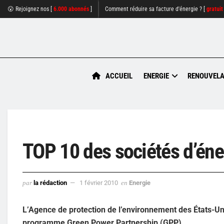
😮 Rejoignez nos [
6.000 abonnés
]
Comment réduire sa facture d'énergie ? [
gratuit
ACCUEIL
ENERGIE
RENOUVELA
TOP 10 des sociétés d’éne
par
la rédaction
1 février 2010
en
Energie
L’Agence de protection de l’environnement des États-Un
programme Green Power Partnership (GPP).