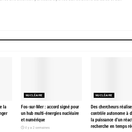
NUCLÉAIRE
NUCLÉAIRE
e la
Fos-sur-Mer : accord signé pour
Des chercheurs réalise
nger
un hub multi-énergies nucléaire
contrôle autonome à d
et numérique
la puissance d’un réac
recherche en temps ré
il y a 2 semaines