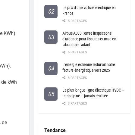
Le prix d’une voiture électrique en
France
5 PARTAGES
 de KWh).
Airbus A380 : entre inspections
d’urgence pour fissures et mue en
laboratoire volant
6 PARTAGES
L’énergie éolienne réduirait notre
 kWh).
facture énergétique vers 2025
8 PARTAGES
ns de kWh
La plus longue ligne électrique HVDC –
transalpine – jamais réalisée
8 PARTAGES
s de
Tendance