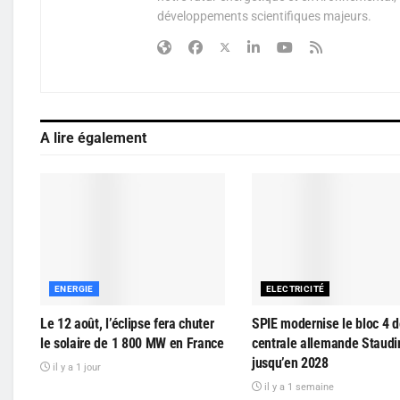
développements scientifiques majeurs.
A lire également
ENERGIE
ELECTRICITÉ
Le 12 août, l’éclipse fera chuter
SPIE modernise le bloc 4 d
le solaire de 1 800 MW en France
centrale allemande Staudi
jusqu’en 2028
il y a 1 jour
il y a 1 semaine