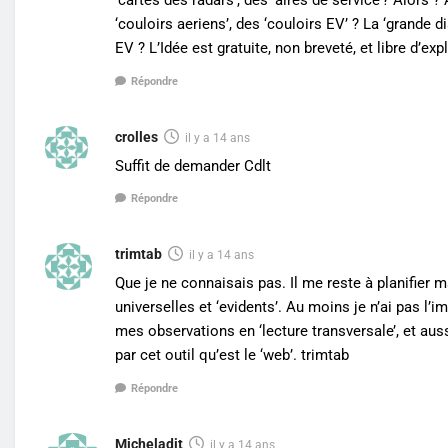
‘cartes des radars’, des ‘aires de service’? Alors 
‘couloirs aeriens’, des ‘couloirs EV’ ? La ‘grande di
EV ? L’Idée est gratuite, non breveté, et libre d’ex
Répondre
crolles
il y a 14 ans
Suffit de demander Cdlt
Répondre
trimtab
il y a 14 ans
Que je ne connaisais pas. Il me reste à planifier 
universelles et ‘evidents’. Au moins je n’ai pas l’i
mes observations en ‘lecture transversale’, et au
par cet outil qu’est le ‘web’. trimtab
Répondre
Micheladit
il y a 14 ans