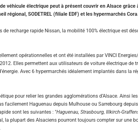
 de véhicule électrique peut à présent couvrir en Alsace grâce 
seil régional, SODETREL (filiale EDF) et les hypermarchés Cora
es de recharge rapide Nissan, la mobilité 100% électrique est dé
lement opérationnelles et ont été installées par VINCI Energies/
2012. Elles permettent aux utilisateurs de voiture électrique de t
 d’énergie. Avec 6 hypermarchés idéalement implantés dans la ré
étique pour relier les grandes agglomérations d’Alsace. Ainsi les
 plus facilement Haguenau depuis Mulhouse ou Sarrebourg depuis
pide sont les suivantes : "
Haguenau, Strasbourg, Illkirch-Graffen
nal, la plupart des Alsaciens pourront toujours compter sur une b
.