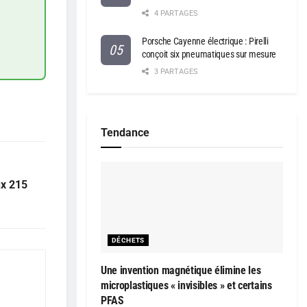
4 PARTAGES
Porsche Cayenne électrique : Pirelli
conçoit six pneumatiques sur mesure
3 PARTAGES
Tendance
ux 215
DÉCHETS
Une invention magnétique élimine les
microplastiques « invisibles » et certains
PFAS