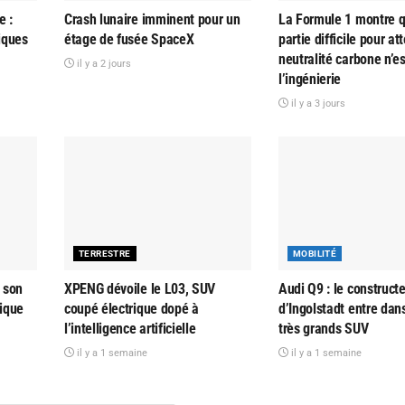
e :
Crash lunaire imminent pour un
La Formule 1 montre q
tiques
étage de fusée SpaceX
partie difficile pour at
neutralité carbone n’e
il y a 2 jours
l’ingénierie
il y a 3 jours
TERRESTRE
MOBILITÉ
 son
XPENG dévoile le L03, SUV
Audi Q9 : le construct
rique
coupé électrique dopé à
d’Ingolstadt entre dans
l’intelligence artificielle
très grands SUV
il y a 1 semaine
il y a 1 semaine