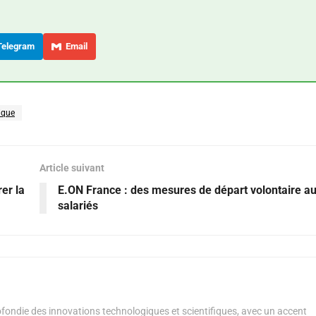
elegram
Email
rique
Article suivant
er la
E.ON France : des mesures de départ volontaire a
salariés
ondie des innovations technologiques et scientifiques, avec un accent