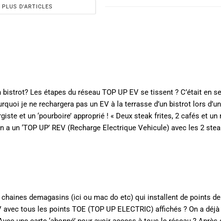
PLUS D'ARTICLES
n bistrot? Les étapes du réseau TOP UP EV se tissent ? C’était en 
ourquoi je ne rechargera pas un EV à la terrasse d’un bistrot lors d’u
iste et un ‘pourboire’ approprié ! « Deux steak frites, 2 cafés et un
, on a un ‘TOP UP’ REV (Recharge Electrique Vehicule) avec les 2 stea
), chaines demagasins (ici ou mac do etc) qui installent de points d
EV avec tous les points TOE (TOP UP ELECTRIC) affichés ? On a déjà