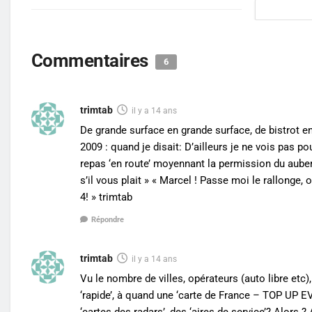
Commentaires
6
trimtab
il y a 14 ans
De grande surface en grande surface, de bistrot e
2009 : quand je disait: D’ailleurs je ne vois pas p
repas ‘en route’ moyennant la permission du auberg
s’il vous plait » « Marcel ! Passe moi le rallonge
4! » trimtab
Répondre
trimtab
il y a 14 ans
Vu le nombre de villes, opérateurs (auto libre etc
‘rapide’, à quand une ‘carte de France – TOP UP 