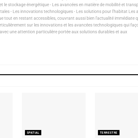
s et le stockage énergétique - Les avancées en matière de mobilité et transp
les - Les innovations technologiques - Les solutions pour l'habitat Les a
ue tout en restant accessibles, couvrant aussi bien l'actualité immédiate 
articulièrement sur les innovations et les avancées technologiques qui fa
avec une attention particulière portée aux solutions durables et aux
SPATIAL
TERRESTRE