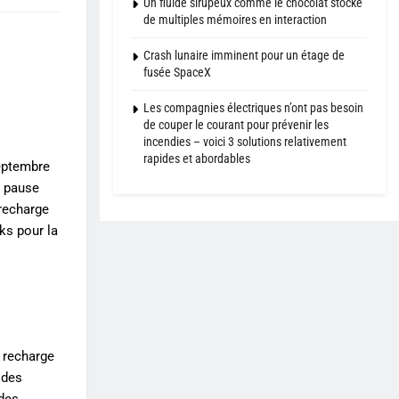
Un fluide sirupeux comme le chocolat stocke
de multiples mémoires en interaction
Crash lunaire imminent pour un étage de
fusée SpaceX
Les compagnies électriques n’ont pas besoin
de couper le courant pour prévenir les
incendies – voici 3 solutions relativement
rapides et abordables
septembre
n pause
 recharge
ks pour la
e recharge
 des