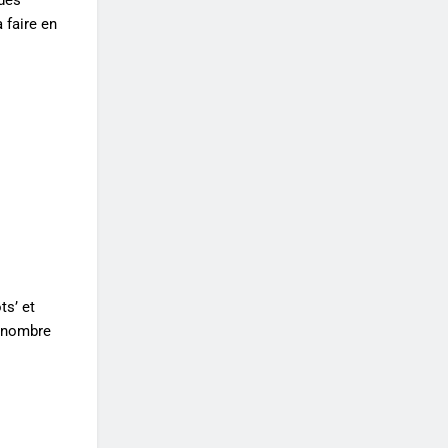
 des
a faire en
ts’ et
d nombre