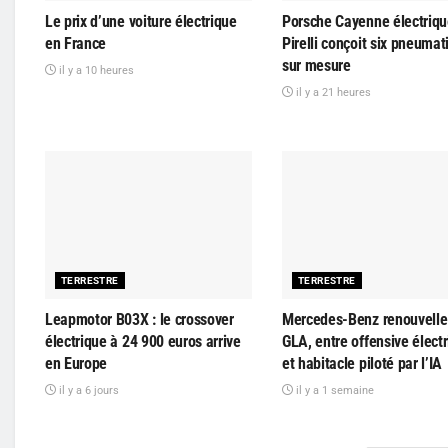
Le prix d’une voiture électrique
Porsche Cayenne électriqu
en France
Pirelli conçoit six pneuma
sur mesure
il y a 10 heures
il y a 21 heures
TERRESTRE
TERRESTRE
Leapmotor B03X : le crossover
Mercedes-Benz renouvelle
électrique à 24 900 euros arrive
GLA, entre offensive élect
en Europe
et habitacle piloté par l’IA
il y a 6 jours
il y a 1 semaine