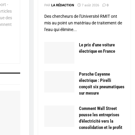
ort -
PAR
LA RÉDACTION
7 août 2026
0
rticles
Des chercheurs de l'Université RMIT ont
que des
mis au point un matériau de traitement de
çonnent
l'eau qui élimine...
Le prix d’une voiture
électrique en France
Porsche Cayenne
électrique : Pirelli
conçoit six pneumatiques
sur mesure
Comment Wall Street
pousse les entreprises
d’électricité vers la
consolidation et le profit