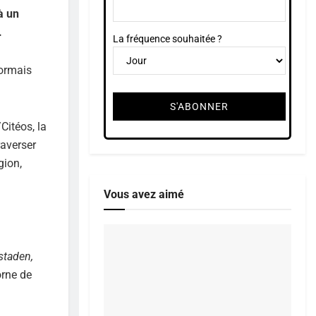
à un
.
La fréquence souhaitée ?
sormais
Citéos, la
raverser
gion,
Vous avez aimé
staden,
orne de