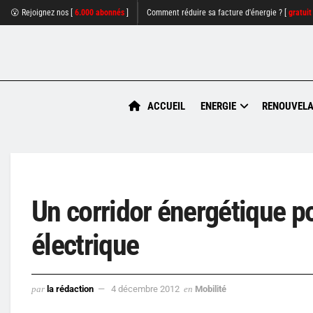
😮 Rejoignez nos [
6.000 abonnés
]
Comment réduire sa facture d'énergie ? [
gratuit
ACCUEIL
ENERGIE
RENOUVELA
Un corridor énergétique po
électrique
par
la rédaction
4 décembre 2012
en
Mobilité