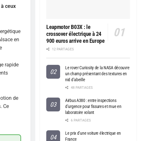
 à ceux
Leapmotor B03X : le
crossover électrique à 24
900 euros arrive en Europe
12 PARTAGES
ge rapide
Le rover Curiosity de la NASA découvre
ents
un champ présentant des textures en
nid d’abeille
48 PARTAGES
motion de
Airbus A380 : entre inspections
s. Ce
d’urgence pour fissures et mue en
laboratoire volant
6 PARTAGES
Le prix d’une voiture électrique en
France