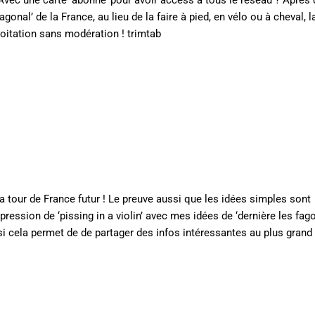
? Avec une carte ‘abonné’ pour avoir access à tous le réseau ? Après
agonal’ de la France, au lieu de la faire à pied, en vélo ou à cheval, l
ploitation sans modération ! trimtab
ma tour de France futur ! Le preuve aussi que les idées simples sont
mpression de ‘pissing in a violin’ avec mes idées de ‘dernière les fago
ssi cela permet de de partager des infos intéressantes au plus gran