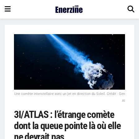
Une comète interstellaire avec un jet en direction du Soleil. Crédit : Gen
AI
3I/ATLAS : l’étrange comète
dont la queue pointe là où elle
ne devrait pas