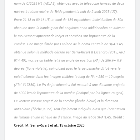
nom de C/2025 N1 (ATLAS), obtenues avec le télescope jumeau de deux
mètres à l’observatoire de Teide pendant la nuit du 2 août 2025 (UT).
Entre 21:18 et 00:16 UT, un total de 159 expositions individuelles de 50s
chacune dans la bande g ont été acquises et co-additionnées en suivant
le mouvement apparent de l’objet et centrées sur l’optocentre de la
comète. Une image filtrée par Laplace de la coma centrale de 3I/ATLAS,
obtenue selon la méthode décrite par Serra-Ricart & Licandro (2015, ApJ,
814, 49), montre un faible jet à un angle de position (PA) de 286,9+- 0,9
degrés (ligne violette), coïncidant avec le large panache dirigé vers le
soleil détecté dans les images visibles le long de PA = 280 +- 10 degrés
(ATel #17350). Le PA du jet détecté a été mesuré à une distance projetée
de 6000 km de l’optocentre de la comète (indiqué par les lignes rouges).
Le vecteur vitesse projeté de la comète (flèche bleue) et la direction
antisolaire (flèche jaune) sont également indiqués, ainsi que l’orientation
de l’image et une échelle de distance. Image du jet de 3I/ATLAS
. Crédit :
Crédit: M. Serra-Ricart et al., 15 octobre 2025