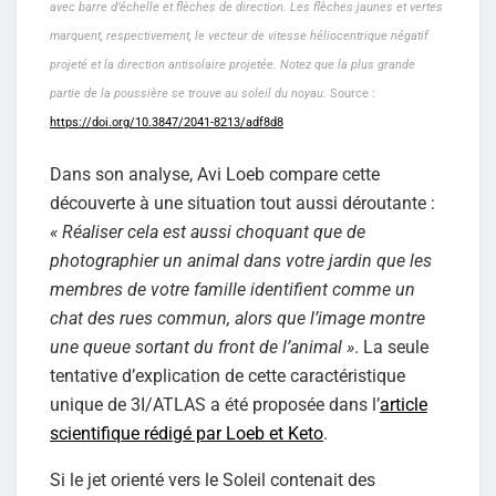
avec barre d’échelle et flèches de direction. Les flèches jaunes et vertes
marquent, respectivement, le vecteur de vitesse héliocentrique négatif
projeté et la direction antisolaire projetée. Notez que la plus grande
partie de la poussière se trouve au soleil du noyau.
Source :
https://doi.org/10.3847/2041-8213/adf8d8
Dans son analyse, Avi Loeb compare cette
découverte à une situation tout aussi déroutante :
« Réaliser cela est aussi choquant que de
photographier un animal dans votre jardin que les
membres de votre famille identifient comme un
chat des rues commun, alors que l’image montre
une queue sortant du front de l’animal »
. La seule
tentative d’explication de cette caractéristique
unique de 3I/ATLAS a été proposée dans l’
article
scientifique rédigé par Loeb et Keto
.
Si le jet orienté vers le Soleil contenait des