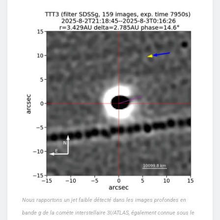
Nous rapportons un jet faible détecté dans les images profondes en
bande g de la comète interstellaire 3I/ATLAS, également connue sous le