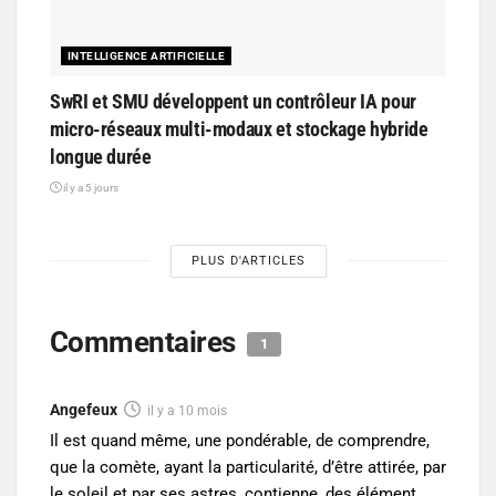
INTELLIGENCE ARTIFICIELLE
SwRI et SMU développent un contrôleur IA pour
micro-réseaux multi-modaux et stockage hybride
longue durée
il y a 5 jours
PLUS D'ARTICLES
Commentaires
1
Angefeux
il y a 10 mois
Il est quand même, une pondérable, de comprendre,
que la comète, ayant la particularité, d’être attirée, par
le soleil et par ses astres, contienne, des élément