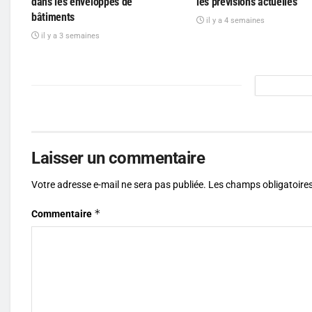
dans les enveloppes de
les prévisions actuelles
bâtiments
il y a 4 semaines
il y a 3 semaines
Laisser un commentaire
Votre adresse e-mail ne sera pas publiée.
Les champs obligatoires
*
Commentaire