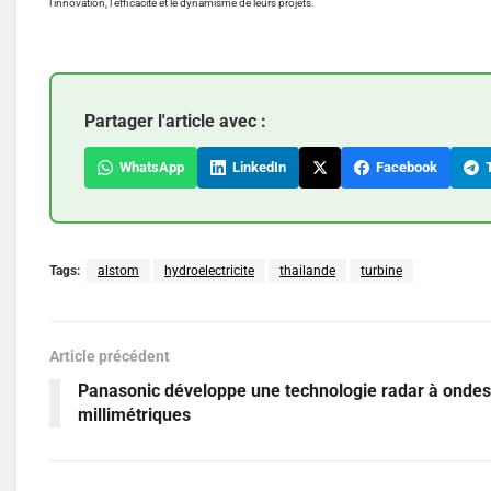
l’innovation, l’efficacité et le dynamisme de leurs projets.
Partager l'article avec :
WhatsApp
LinkedIn
Facebook
T
Tags:
alstom
hydroelectricite
thailande
turbine
Article précédent
Panasonic développe une technologie radar à ondes
millimétriques