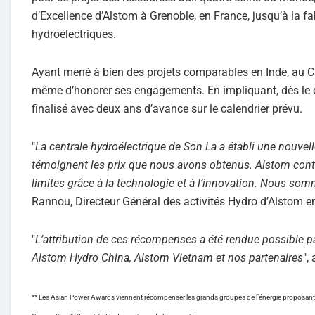
d’Excellence d’Alstom à Grenoble, en France, jusqu’à la f
hydroélectriques.
Ayant mené à bien des projets comparables en Inde, au C
même d’honorer ses engagements. En impliquant, dès le dép
finalisé avec deux ans d’avance sur le calendrier prévu.
"
La centrale hydroélectrique de Son La a établi une nouve
témoignent les prix que nous avons obtenus. Alstom conti
limites grâce à la technologie et à l’innovation. Nous somm
Rannou, Directeur Général des activités Hydro d’Alstom e
"
L’attribution de ces récompenses a été rendue possible par
Alstom Hydro China, Alstom Vietnam et nos partenaires
", 
** Les Asian Power Awards viennent récompenser les grands groupes de l’énergie proposant les m