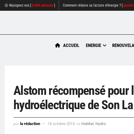
😮 Rejoignez nos [
6.000 abonnés
]
Comment réduire sa facture d'énergie ? [
gratuit
ACCUEIL
ENERGIE
RENOUVELA
Alstom récompensé pour le
hydroélectrique de Son La
par
la rédaction
18 octobre 2013
en
Habitat
,
Hydro