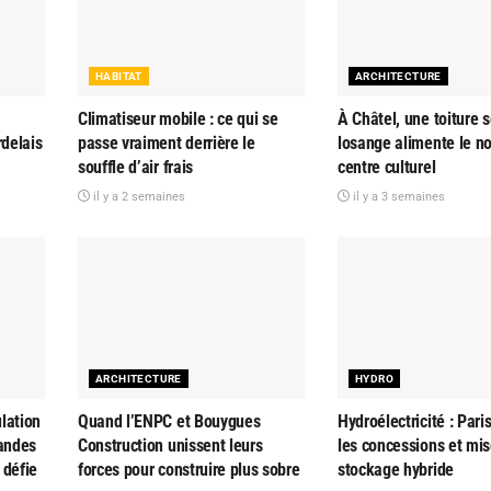
HABITAT
ARCHITECTURE
Climatiseur mobile : ce qui se
À Châtel, une toiture s
rdelais
passe vraiment derrière le
losange alimente le n
souffle d’air frais
centre culturel
il y a 2 semaines
il y a 3 semaines
ARCHITECTURE
HYDRO
lation
Quand l’ENPC et Bouygues
Hydroélectricité : Pari
randes
Construction unissent leurs
les concessions et mis
 défie
forces pour construire plus sobre
stockage hybride