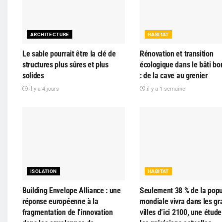
ARCHITECTURE
HABITAT
Le sable pourrait être la clé de
Rénovation et transition
structures plus sûres et plus
écologique dans le bâti bo
solides
: de la cave au grenier
il y a 4 jours
il y a 1 semaine
ISOLATION
HABITAT
Building Envelope Alliance : une
Seulement 38 % de la popu
réponse européenne à la
mondiale vivra dans les g
fragmentation de l’innovation
villes d’ici 2100, une étude