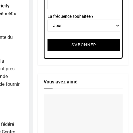
icity
e » et «
La fréquence souhaitée ?
ante du
 la
nt près
ande
Vous avez aimé
de fournir
 fédéré
e Centre