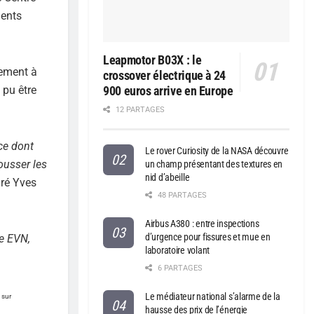
ments
Leapmotor B03X : le
tement à
crossover électrique à 24
 pu être
900 euros arrive en Europe
12 PARTAGES
ce dont
Le rover Curiosity de la NASA découvre
ousser les
un champ présentant des textures en
nid d’abeille
aré Yves
48 PARTAGES
Airbus A380 : entre inspections
d’urgence pour fissures et mue en
re EVN,
laboratoire volant
6 PARTAGES
Le médiateur national s’alarme de la
 sur
hausse des prix de l’énergie