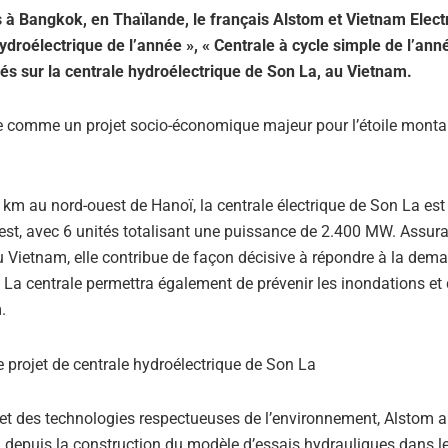
à Bangkok, en Thaïlande, le français Alstom et Vietnam Electr
droélectrique de l’année », « Centrale à cycle simple de l’anné
nés sur la centrale hydroélectrique de Son La, au Vietnam.
rée comme un projet socio-économique majeur pour l’étoile mont
0 km au nord-ouest de Hanoï, la centrale électrique de Son La est
-est, avec 6 unités totalisant une puissance de 2.400 MW. Assura
 du Vietnam, elle contribue de façon décisive à répondre à la dem
La centrale permettra également de prévenir les inondations et 
.
té et des technologies respectueuses de l’environnement, Alstom a
 depuis la construction du modèle d’essais hydrauliques dans l