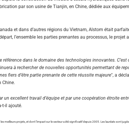
abrication par son usine de Tianjin, en Chine, dédiée aux équipe
anada et dans d’autres régions du Vietnam, Alstom était parfai
art, l’ensemble les parties prenantes au processus, le projet a
lle référence dans le domaine des technologies innovantes. C’est 
nuera à rechercher de nouvelles opportunités permettant de rep
es fiers d’être partie prenante de cette réussite majeure
", a décl
n Chine.
 un excellent travail d’équipe et par une coopération étroite ent
a-t-il ajouté.
eilleurs projets, et dont l’impact sur le secteur a été significatif depuis 2005. Les lauréats sont jugés