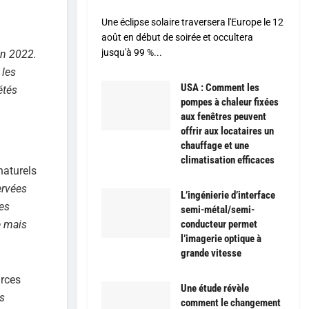
Une éclipse solaire traversera l'Europe le 12
août en début de soirée et occultera
jusqu'à 99 %...
en 2022.
 les
USA : Comment les
étés
pompes à chaleur fixées
aux fenêtres peuvent
offrir aux locataires un
chauffage et une
climatisation efficaces
naturels
ervées
L’ingénierie d’interface
es
semi-métal/semi-
e mais
conducteur permet
l’imagerie optique à
grande vitesse
urces
Une étude révèle
s
comment le changement