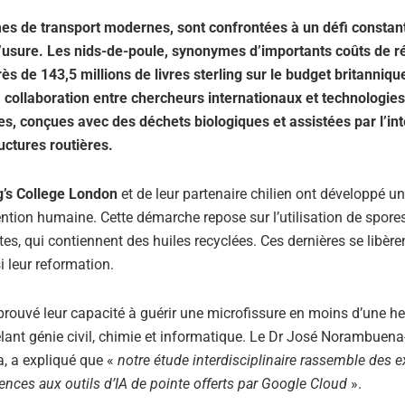
èmes de transport modernes, sont confrontées à un défi constant
l’usure. Les nids-de-poule, synonymes d’importants coûts de r
 de 143,5 millions de livres sterling sur le budget britanniqu
a collaboration entre chercheurs internationaux et technologie
, conçues avec des déchets biologiques et assistées par l’int
ructures routières.
g’s College London
et de leur partenaire chilien ont développé u
ntion humaine. Cette démarche repose sur l’utilisation de spore
s, qui contiennent des huiles recyclées. Ces dernières se libère
i leur reformation.
prouvé leur capacité à guérir une microfissure en moins d’une h
lant génie civil, chimie et informatique. Le Dr José Norambuena
, a expliqué que «
notre étude interdisciplinaire rassemble des e
ences aux outils d’IA de pointe offerts par Google Cloud
».