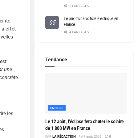
6 PARTAGES
Le prix d’une voiture électrique en
einte
France
z
à effet
4 PARTAGES
uvelles
Tendance
 est
ar une
concrète.
ENERGIE
dre les
Le 12 août, l’éclipse fera chuter le solaire
de 1 800 MW en France
es
PAR
LA RÉDACTION
7 août 2026
0