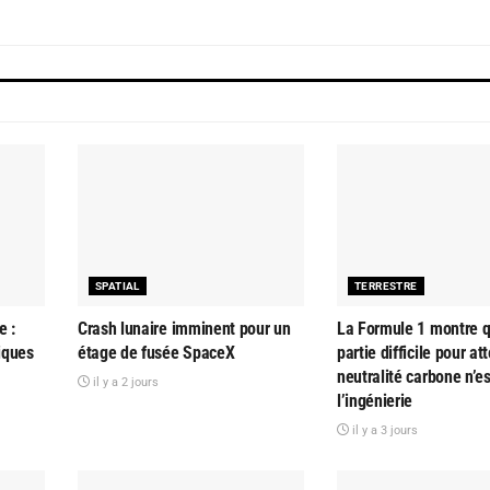
SPATIAL
TERRESTRE
e :
Crash lunaire imminent pour un
La Formule 1 montre q
tiques
étage de fusée SpaceX
partie difficile pour at
neutralité carbone n’e
il y a 2 jours
l’ingénierie
il y a 3 jours