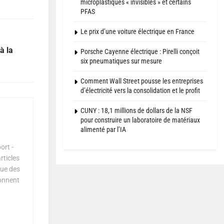
microplastiques « invisibles » et certains
PFAS
Le prix d’une voiture électrique en France
à la
Porsche Cayenne électrique : Pirelli conçoit
six pneumatiques sur mesure
Comment Wall Street pousse les entreprises
d’électricité vers la consolidation et le profit
CUNY : 18,1 millions de dollars de la NSF
pour construire un laboratoire de matériaux
alimenté par l’IA
ort -
rticles
que des
çonnent