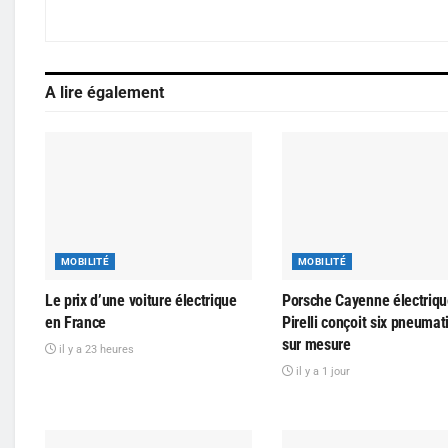
A lire également
MOBILITÉ
MOBILITÉ
Le prix d’une voiture électrique
Porsche Cayenne électriqu
en France
Pirelli conçoit six pneuma
sur mesure
il y a 23 heures
il y a 1 jour