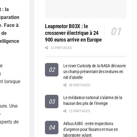
 : la
éparation
e. Face à
Leapmotor B03X : le
crossover électrique à 24
s de
900 euros arrive en Europe
elligence
12 PARTAGES
ne
Le rover Curiosity de la NASA découvre
un champ présentant des textures en
s
nid d’abeille
nt lorsque
48 PARTAGES
Le médiateur national s’alarme de la
hausse des prix de l’énergie
eure. Une
12 PARTAGES
-
xperts de
Airbus A380 : entre inspections
d’urgence pour fissures et mue en
laboratoire volant