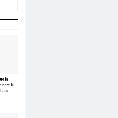
ue la
teindre la
st pas