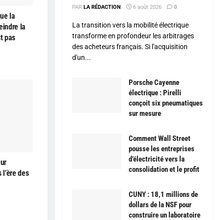
PAR
LA RÉDACTION
6 août 2026
0
ue la
La transition vers la mobilité électrique
teindre la
transforme en profondeur les arbitrages
st pas
des acheteurs français. Si l'acquisition
d'un...
Porsche Cayenne
électrique : Pirelli
conçoit six pneumatiques
sur mesure
Comment Wall Street
pousse les entreprises
d’électricité vers la
eur
consolidation et le profit
 l’ère des
CUNY : 18,1 millions de
dollars de la NSF pour
construire un laboratoire