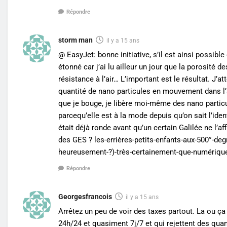
Répondre
storm man
il y a 15 ans
@ EasyJet: bonne initiative, s’il est ainsi possibl
étonné car j’ai lu ailleur un jour que la porosité d
résistance à l’air… L’important est le résultat. 
quantité de nano particules en mouvement dans l’a
que je bouge, je libère moi-même des nano particul
parcequ’elle est à la mode depuis qu’on sait l’id
était déjà ronde avant qu’un certain Galilée ne l’af
des GES ? les-errières-petits-enfants-aux-500°-de
heureusement-?)-très-certainement-que-numérique-
Répondre
Georgesfrancois
il y a 15 ans
Arrêtez un peu de voir des taxes partout. La ou ça 
24h/24 et quasiment 7j/7 et qui rejettent des qua