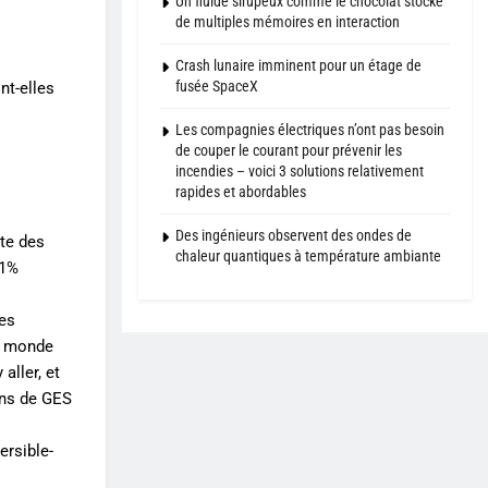
Un fluide sirupeux comme le chocolat stocke
de multiples mémoires en interaction
Crash lunaire imminent pour un étage de
fusée SpaceX
nt-elles
Les compagnies électriques n’ont pas besoin
de couper le courant pour prévenir les
incendies – voici 3 solutions relativement
rapides et abordables
Des ingénieurs observent des ondes de
nte des
chaleur quantiques à température ambiante
 1%
des
un monde
aller, et
ons de GES
ersible-