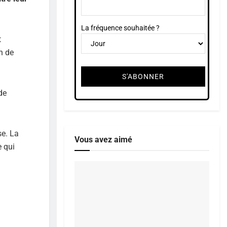
La fréquence souhaitée ?
t
n de
de
se. La
Vous avez aimé
e qui