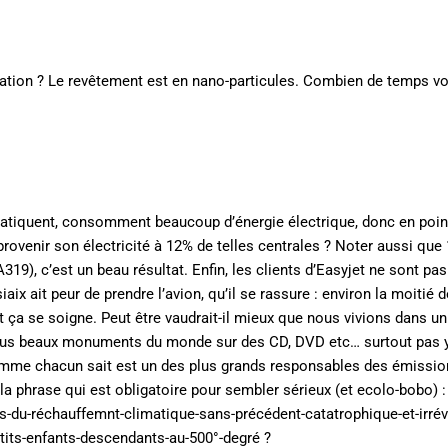
tion ? Le revêtement est en nano-particules. Combien de temps vo
pratiquent, consomment beaucoup d’énergie électrique, donc en poi
rovenir son électricité à 12% de telles centrales ? Noter aussi que
9), c’est un beau résultat. Enfin, les clients d’Easyjet ne sont pas
aix ait peur de prendre l’avion, qu’il se rassure : environ la moitié 
t ça se soigne. Peut être vaudrait-il mieux que nous vivions dans 
s plus beaux monuments du monde sur des CD, DVD etc… surtout pas y 
, comme chacun sait est un des plus grands responsables des émissi
la phrase qui est obligatoire pour sembler sérieux (et ecolo-bobo) :
du-réchauffemnt-climatique-sans-précédent-catatrophique-et-irrév
etits-enfants-descendants-au-500°-degré ?