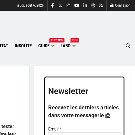
jeudi, août 6, 2026
Connexion
ELECTRO
FUN
ITAT
INSOLITE
GUIDE
LABO
Newsletter
Recevez les derniers articles
dans votre messagerie 📩
 tester
Email
tre leur