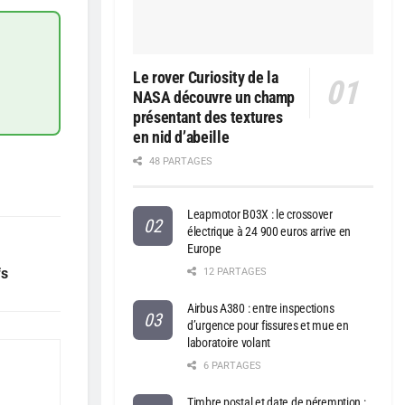
Le rover Curiosity de la
NASA découvre un champ
présentant des textures
en nid d’abeille
48 PARTAGES
Leapmotor B03X : le crossover
électrique à 24 900 euros arrive en
Europe
fs
12 PARTAGES
Airbus A380 : entre inspections
d’urgence pour fissures et mue en
laboratoire volant
6 PARTAGES
Timbre postal et date de péremption :