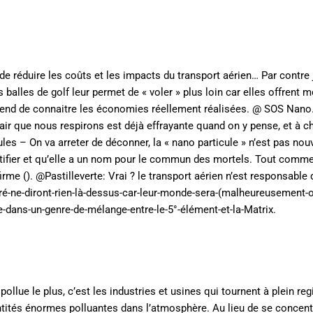
e de réduire les coûts et les impacts du transport aérien… Par contre 
es balles de golf leur permet de « voler » plus loin car elles offrent 
J’attend de connaitre les économies réellement réalisées. @ SOS Nan
ir que nous respirons est déjà effrayante quand on y pense, et à c
es – On va arreter de déconner, la « nano particule » n’est pas nou
entifier et qu’elle a un nom pour le commun des mortels. Tout comme 
firme (). @Pastilleverte: Vrai ? le transport aérien n’est responsable
gré-ne-diront-rien-là-dessus-car-leur-monde-sera-(malheureusement-
dans-un-genre-de-mélange-entre-le-5°-élément-et-la-Matrix.
pollue le plus, c’est les industries et usines qui tournent à plein re
ntités énormes polluantes dans l’atmosphère. Au lieu de se concent