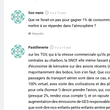
Sos-nano
il y a 15 ans
Que ne ferait-on pas pour gagner 1% de consomma
mettre à se répandre dans l’atmosphère ?
Répondre
Pastilleverte
il y a 15 ans
sur les TGV, qui à la vitesse commerciale qu’ils 
centrales au charbon, la SNCF elle même faisant p
d’économie de kérosène sur des avions récents (A31
majoritairement des bobos, loin s’en faut. Que ccsi
passagers du transport aérien sont dans ce cas, e
100% virtuel, aves visite des civilisations et de
pour cela (horreur !) devoir prendre l’avion, qui
(presque 2%, rendez vous compte !), et on rajoute 
augmentation-des-émissions-de-GES-responsables-
que-vont-dire-nos-enfants-petits-enfants-arrière-p