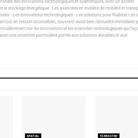
ondie des innovations technologiques et scientifiques, avec un accent
s et le stockage énergétique - Les avancées en matière de mobilité et transp
les - Les innovations technologiques - Les solutions pour l'habitat Les a
ue tout en restant accessibles, couvrant aussi bien l'actualité immédiate 
articulièrement sur les innovations et les avancées technologiques qui fa
avec une attention particulière portée aux solutions durables et aux
SPATIAL
TERRESTRE