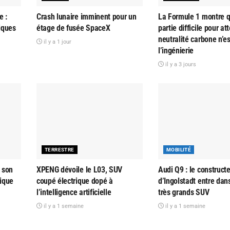
e :
Crash lunaire imminent pour un
La Formule 1 montre q
tiques
étage de fusée SpaceX
partie difficile pour at
neutralité carbone n’e
il y a 1 jour
l’ingénierie
il y a 3 jours
TERRESTRE
MOBILITÉ
 son
XPENG dévoile le L03, SUV
Audi Q9 : le construct
rique
coupé électrique dopé à
d’Ingolstadt entre dans
l’intelligence artificielle
très grands SUV
il y a 1 semaine
il y a 1 semaine