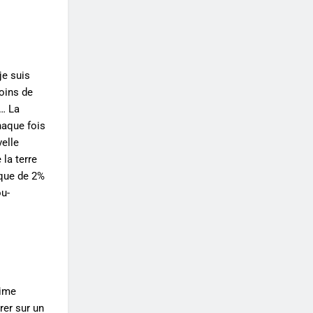
je suis
moins de
o… La
haque fois
velle
la terre
 que de 2%
ou-
gime
rer sur un