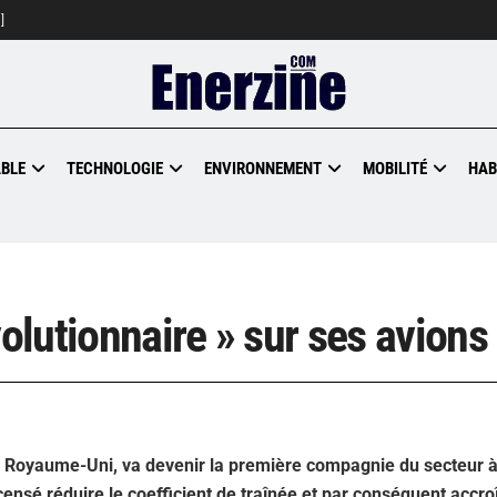
]
BLE
TECHNOLOGIE
ENVIRONNEMENT
MOBILITÉ
HAB
volutionnaire » sur ses avions
u Royaume-Uni, va devenir la première compagnie du secteur à
censé réduire le coefficient de traînée et par conséquent accroî