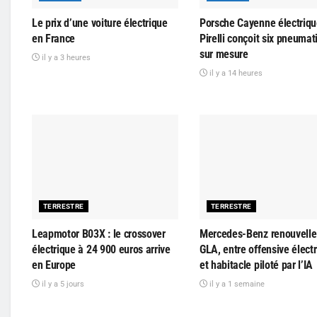
Le prix d’une voiture électrique
Porsche Cayenne électriqu
en France
Pirelli conçoit six pneuma
sur mesure
il y a 3 heures
il y a 14 heures
TERRESTRE
TERRESTRE
Leapmotor B03X : le crossover
Mercedes-Benz renouvelle
électrique à 24 900 euros arrive
GLA, entre offensive élect
en Europe
et habitacle piloté par l’IA
il y a 5 jours
il y a 1 semaine