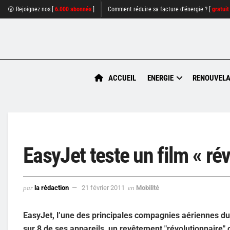
😮 Rejoignez nos [
6.000 abonnés
]
Comment réduire sa facture d'énergie ? [
gratuit
ACCUEIL
ENERGIE
RENOUVELA
EasyJet teste un film « ré
par
la rédaction
21 février 2011
en
Mobilité
EasyJet, l’une des principales compagnies aériennes d
sur 8 de ses appareils, un revêtement "révolutionnaire" 