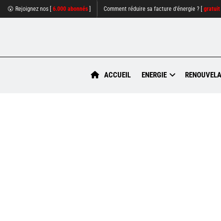
😮 Rejoignez nos [
6.000 abonnés
]
Comment réduire sa facture d'énergie ? [
gratuit
ACCUEIL
ENERGIE
RENOUVELA