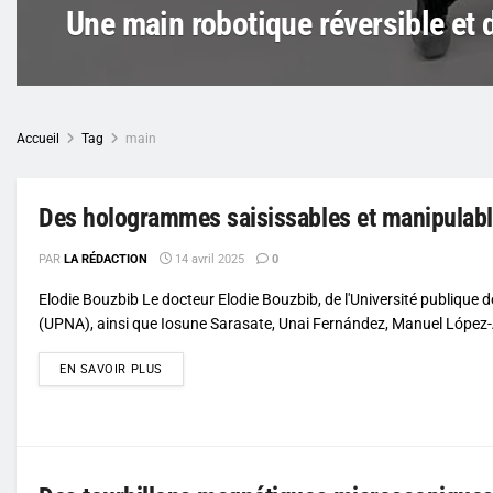
Une main robotique réversible et d
Accueil
Tag
main
Des hologrammes saisissables et manipulabl
PAR
LA RÉDACTION
14 avril 2025
0
Elodie Bouzbib Le docteur Elodie Bouzbib, de l'Université publique 
(UPNA), ainsi que Iosune Sarasate, Unai Fernández, Manuel López-
DETAILS
EN SAVOIR PLUS