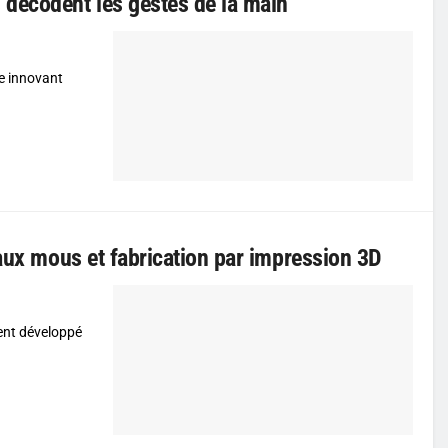
décodent les gestes de la main
e innovant
iaux mous et fabrication par impression 3D
ent développé