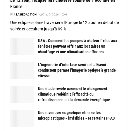
Le 12 août, l’éclipse fera chuter le solaire de 1 800 MW en
France
PAR
LA RÉDACTION
7 août 2026
0
Une éclipse solaire traversera l'Europe le 12 août en début de
soirée et occultera jusqu'à 99 %...
USA : Comment les pompes à chaleur fixées aux
fenêtres peuvent offrir aux locataires un
chauffage et une climatisation efficaces
L’ingénierie d’interface semi-métal/semi-
conducteur permet l’imagerie optique à grande
vitesse
Une étude révèle comment le changement
climatique redéfinit l’efficacité du
refroidissement et la demande énergétique
Une invention magnétique élimine les
microplastiques « invisibles » et certains PFAS