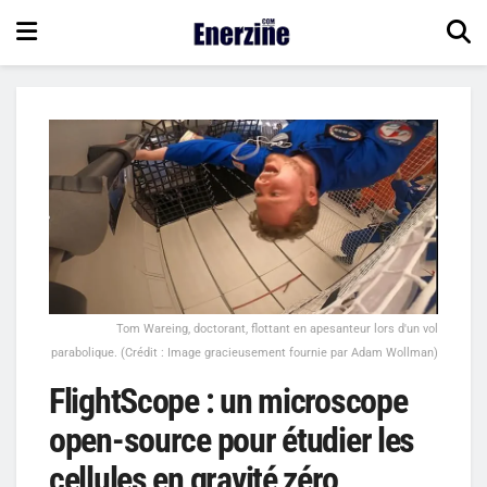
Tom Wareing, doctorant, flottant en apesanteur lors d'un vol
parabolique. (Crédit : Image gracieusement fournie par Adam Wollman)
FlightScope : un microscope
open-source pour étudier les
cellules en gravité zéro