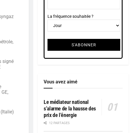
 syngaz
La fréquence souhaitée ?
étrole,
s signé
E
Vous avez aimé
e
à GE,
Le médiateur national
s’alarme de la hausse des
Italie)
prix de l’énergie
12 PARTAGES