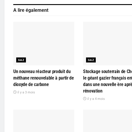
A lire également
GAZ
GAZ
Un nouveau réacteur produit du
Stockage souterrain de Ch
méthane renouvelable à partir de
le géant gazier français en
dioxyde de carbone
dans une nouvelle ère apr
rénovation
il y a 3 mois
il y a 4 mois