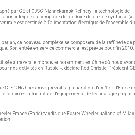
raphé par GE et CJSC Nizhnekamsk Refinery, la technologie de
ération intégrée au complexe de produire du gaz de synthèse («
 centrale est destinée à l’alimentation électrique de l’ensemble du
ut par an, ce nouveau complexe se composera de la raffinerie de p
que. Son entrée en service commercial est prévue pour fin 2010.
utilisée à travers le monde, et notamment en Chine où nous avon
pour nos activités en Russie », déclare Rod Christie, Président G
erie CJSC Nizhnekamsk prévoit la préparation d’un "Lot d’Etude d
le terrain et la fourniture d’équipements de technologie propre 
eeler France (Paris) tandis que Foster Wheeler Italiana of Milan (
ation.