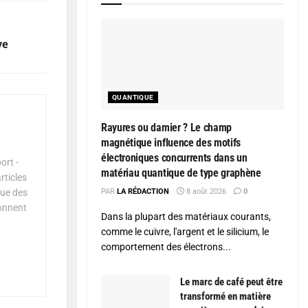
ye
QUANTIQUE
Rayures ou damier ? Le champ
magnétique influence des motifs
électroniques concurrents dans un
ort -
matériau quantique de type graphène
rticles
que des
PAR
LA RÉDACTION
8 août 2026
0
çonnent
Dans la plupart des matériaux courants,
comme le cuivre, l'argent et le silicium, le
comportement des électrons...
Le marc de café peut être
transformé en matière