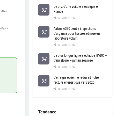
Le prix d’une voiture électrique en
France
ortées
5 PARTAGES
Airbus A380 : entre inspections
siège à
d’urgence pour fissures et mue en
laboratoire volant
6 PARTAGES
La plus longue ligne électrique HVDC –
transalpine – jamais réalisée
8 PARTAGES
L’énergie éolienne réduirait notre
facture énergétique vers 2025
8 PARTAGES
Tendance