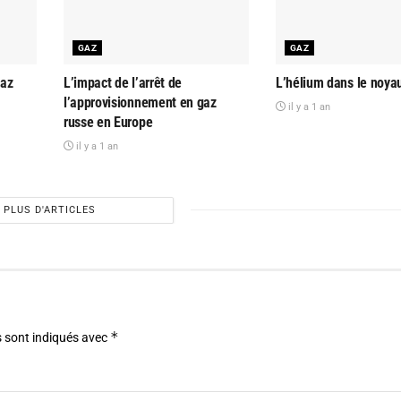
GAZ
GAZ
gaz
L’impact de l’arrêt de
L’hélium dans le noyau
l’approvisionnement en gaz
il y a 1 an
russe en Europe
il y a 1 an
PLUS D'ARTICLES
*
 sont indiqués avec