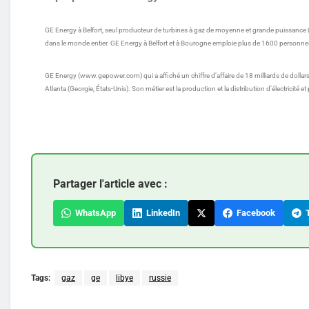
GE Energy à Belfort, seul producteur de turbines à gaz de moyenne et grande puissance (
dans le monde entier. GE Energy à Belfort et à Bourogne emploie plus de 1600 personnes e
GE Energy (www.gepower.com) qui a affiché un chiffre d’affaire de 18 milliards de dolla
Atlanta (Georgie, États-Unis). Son métier est la production et la distribution d’électricité e
Partager l'article avec :
WhatsApp
LinkedIn
Facebook
T
Tags:
gaz
ge
libye
russie