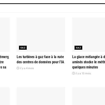
GAZ
GAZ
émery,
Les turbines à gaz face à la ruée
La glace mélangée à d
tre
des centres de données pour l’IA
aminés stocke le mét
ès sa
quelques minutes
il y a 4 mois
il y a 10 mois