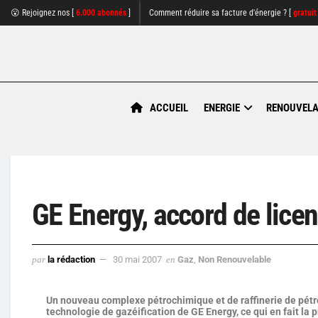
😮 Rejoignez nos [
6.000 abonnés
]
Comment réduire sa facture d'énergie ? [
gratuit
ACCUEIL
ENERGIE
RENOUVELA
GE Energy, accord de licen
par
la rédaction
30 mai 2007
en
Gaz
,
Non Renouvelable
Un nouveau complexe pétrochimique et de raffinerie de pétro
technologie de gazéification de GE Energy, ce qui en fait la