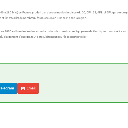
40 à 280 MW) en France, produit dans ses usines les turbines 6B, 6C, 6FA, 9E, 9FB, et 9FA qui sont exp
t fait travailler de nombreux fournisseurs en France et dans la région.
rs en 2005 est l’un des leaders mondiaux dans le domaine des équipements électriques. La société a son 
t plus largement d’énergie, tout particulièrement pour le secteur pétrolier
elegram
Email