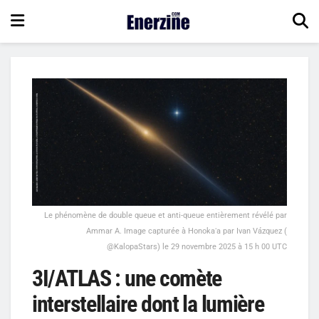
Le phénomène de double queue et anti-queue entièrement révélé par
Ammar A. Image capturée à Honokaʻa par Ivan Vázquez (
@KalopaStars) le 29 novembre 2025 à 15 h 00 UTC
3I/ATLAS : une comète
interstellaire dont la lumière