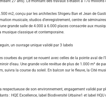
endant 27 ans). Le montant des travaux s’établit à 170 millions 
.500 m2, conçu par les architectes Shigeru Ban et Jean de Gasti
rmation musicale, studios d’enregistrement, centre de séminaires
une grande salle de 4.000 à 6.000 places consacrée aux musiq
la musique classique et contemporaine.
es courbes du projet se nouent avec celles de la pointe aval de l’î
n miroir d’eau. Une grande voile revêtue de plus de 1.000 m² de 
m, suivra la course du soleil. En balcon sur le fleuve, la Cité mus
era respectueuse de son environnement, engagement validé par p
dants : HQE Excellence, label Biodiversité Urbaine1 et label HQU