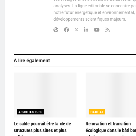
analyses. La ligne éditoriale se concentre p
notre futur énergétique et environnemental, 
développements scientifiques majeurs.
A lire également
ARCHITECTURE
HABITAT
Le sable pourrait être la clé de
Rénovation et transition
structures plus sûres et plus
écologique dans le bâti bo