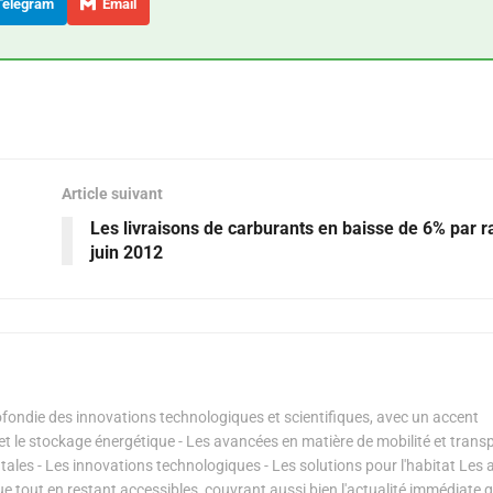
elegram
Email
Article suivant
Les livraisons de carburants en baisse de 6% par r
juin 2012
ondie des innovations technologiques et scientifiques, avec un accent
s et le stockage énergétique - Les avancées en matière de mobilité et transp
les - Les innovations technologiques - Les solutions pour l'habitat Les a
ue tout en restant accessibles, couvrant aussi bien l'actualité immédiate 