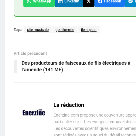
WhatsApp
LinkedIn
Facebook
T
Tags:
cite musicale
geothermie
ile seguin
Article précédent
Des producteurs de faisceaux de fils électriques à
l’amende (141 ME)
La rédaction
Enerzine.com propose une couverture approf
particulier sur : - Les énergies renouvelable
Les découvertes scientifiques environnementa
sont rédigés avec un souci du détail techniq