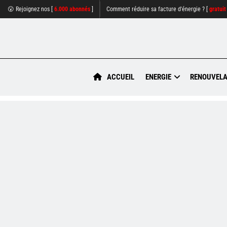
😮 Rejoignez nos [
6.000 abonnés
]
Comment réduire sa facture d'énergie ? [
gratuit
ACCUEIL
ENERGIE
RENOUVELA