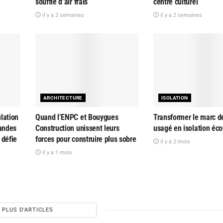
souffle d’air frais
centre culturel
il y a 2 semaines
il y a 2 semaines
ARCHITECTURE
ISOLATION
lation
Quand l’ENPC et Bouygues
Transformer le marc d
randes
Construction unissent leurs
usagé en isolation éc
 défie
forces pour construire plus sobre
il y a 2 mois
il y a 1 mois
PLUS D'ARTICLES