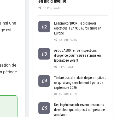
en nid d’abeille
48 PARTAGES
 ainsi une
Leapmotor B03X : le crossover
électrique à 24 900 euros arrive en
age est
Europe
12 PARTAGES
Airbus A380 : entre inspections
d’urgence pour fissures et mue en
laboratoire volant
sation de
6 PARTAGES
en période
Timbre postal et date de péremption :
ce qui change réellement à partir de
septembre 2026
16 PARTAGES
Des ingénieurs observent des ondes
de chaleur quantiques à température
ambiante