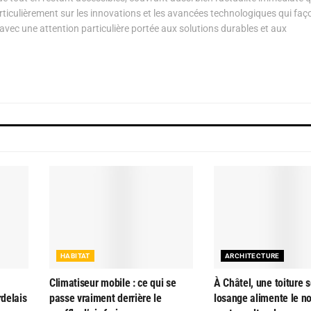
articulièrement sur les innovations et les avancées technologiques qui fa
avec une attention particulière portée aux solutions durables et aux
HABITAT
ARCHITECTURE
Climatiseur mobile : ce qui se
À Châtel, une toiture s
rdelais
passe vraiment derrière le
losange alimente le n