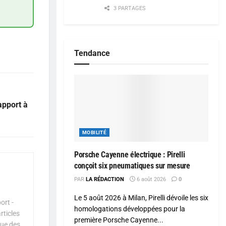
3 PARTAGES
Tendance
apport à
MOBILITÉ
Porsche Cayenne électrique : Pirelli
conçoit six pneumatiques sur mesure
PAR
LA RÉDACTION
6 août 2026
0
Le 5 août 2026 à Milan, Pirelli dévoile les six
ort -
homologations développées pour la
rticles
première Porsche Cayenne...
que des