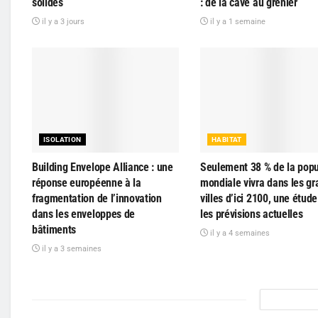
solides
: de la cave au grenier
il y a 3 jours
il y a 1 semaine
ISOLATION
HABITAT
Building Envelope Alliance : une
Seulement 38 % de la popu
réponse européenne à la
mondiale vivra dans les g
fragmentation de l’innovation
villes d’ici 2100, une étude
dans les enveloppes de
les prévisions actuelles
bâtiments
il y a 4 semaines
il y a 3 semaines