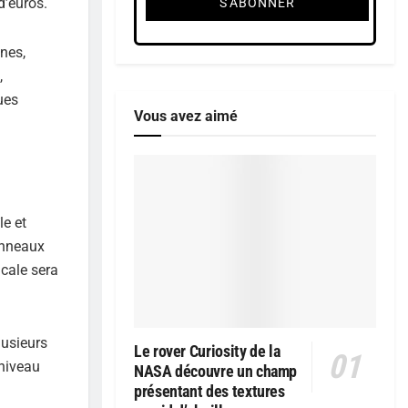
d’euros.
nes,
,
ues
Vous avez aimé
le et
panneaux
icale sera
lusieurs
Le rover Curiosity de la
 niveau
NASA découvre un champ
présentant des textures