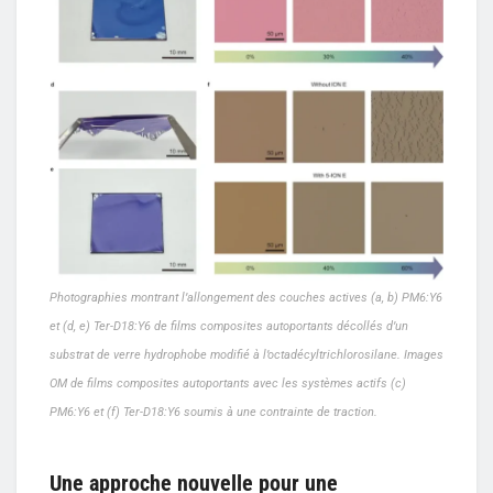
Photographies montrant l’allongement des couches actives (a, b) PM6:Y6
et (d, e) Ter-D18:Y6 de films composites autoportants décollés d’un
substrat de verre hydrophobe modifié à l’octadécyltrichlorosilane. Images
OM de films composites autoportants avec les systèmes actifs (c)
PM6:Y6 et (f) Ter-D18:Y6 soumis à une contrainte de traction.
Une approche nouvelle pour une