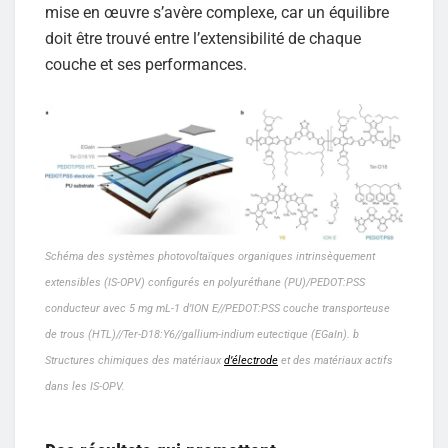
mise en œuvre s’avère complexe, car un équilibre
doit être trouvé entre l’extensibilité de chaque
couche et ses performances.
Schéma des systèmes photovoltaïques organiques intrinsèquement
extensibles (IS-OPV) configurés en polyuréthane (PU)/PEDOT:PSS
conducteur avec 5 mg mL-1 d’ION E//PEDOT:PSS couche transporteuse
de trous (HTL)//Ter-D18:Y6//gallium-indium eutectique (EGaIn). b
Structures chimiques des matériaux
d’électrode
et des matériaux actifs
dans les IS-OPV.