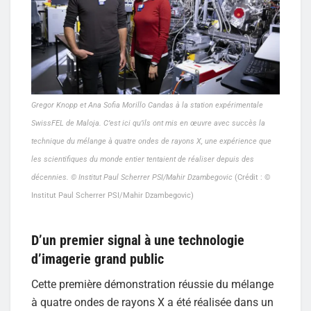
Gregor Knopp et Ana Sofia Morillo Candas à la station expérimentale
SwissFEL de Maloja. C’est ici qu’ils ont mis en œuvre avec succès la
technique du mélange à quatre ondes de rayons X, une expérience que
les scientifiques du monde entier tentaient de réaliser depuis des
décennies. © Institut Paul Scherrer PSI/Mahir Dzambegovic
(Crédit : ©
Institut Paul Scherrer PSI/Mahir Dzambegovic)
D’un premier signal à une technologie
d’imagerie grand public
Cette première démonstration réussie du mélange
à quatre ondes de rayons X a été réalisée dans un