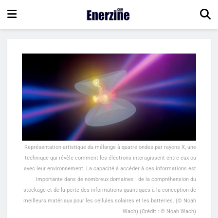
Représentation artistique du mélange à quatre ondes par rayons X, une
technique qui révèle comment les électrons interagissent entre eux ou
avec leur environnement. La capacité à accéder à ces informations est
importante dans de nombreux domaines : de la compréhension du
stockage et de la perte des informations quantiques à la conception de
meilleurs matériaux pour les cellules solaires et les batteries. (© Noah
Wach) (Crédit : © Noah Wach)