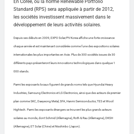
En Corée, où la norme Renewable Portfolio
Standard (RPS) sera appliquée à partir de 2012,
les sociétés investissent massivement dans le
développement de leurs activités solaires.
Depuis ses débuts en 2009, EXPO Solar/PV Korea affiche une forte croissance
chaque année et est maintenant considérée comme l’une des expositions solaires
internationales les plus importantes en Asie. Plus de 300 sociétés issues de 30
différents pays présenteront leurs innovations technologiques dans quelque 1
000 stands.
Parmi les exposants locaux figurent de grands noms tels que Hyundai Heavy
Industries, Samsung Electronics et LG Electronics, ainsi que des acteurs de premier
plan comme SKC, Daeyeong Metal, SFA, Hanmi Semiconductor, TES et Wooil
Hightech. Parmi les exposants étrangers se trouvent les plus grands acteurs
solaires au monde, dont Schmid (Allemagne), Roth & Rau (Allemagne), DKSH
(Allemagne), ET Solar (Chine) et Nisshinbo (Japon).