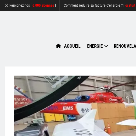
😮 Rejoignez nos [
6.000 abonnés
]
Comment réduire sa facture d'énergie ? [
gratuit
ACCUEIL
ENERGIE
RENOUVELA