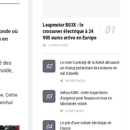
Leapmotor B03X : le
monde où
crossover électrique à 24
900 euros arrive en Europe
n en
12 PARTAGES
cé des
Le rover Curiosity de la NASA découvre
un champ présentant des textures en
noïde,
nid d’abeille
48 PARTAGES
Airbus A380 : entre inspections
e. Cette
d’urgence pour fissures et mue en
unchul
laboratoire volant
6 PARTAGES
Le prix d’une voiture électrique en
France