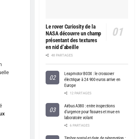
Le rover Curiosity de la
NASA découvre un champ
présentant des textures
en nid d’abeille
48 PARTAGES
n
elle
Leapmotor B03X : le crossover
électrique à 24 900 euros arrive en
Europe
12 PARTAGES
é
Airbus A380 : entre inspections
d’urgence pour fissures et mue en
ux
laboratoire volant
6 PARTAGES
Timbre postal et date de péremption :