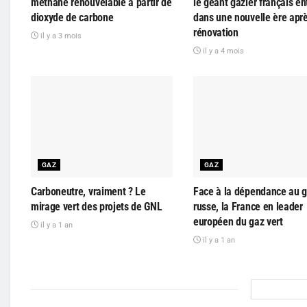
méthane renouvelable à partir de
le géant gazier français en
dioxyde de carbone
dans une nouvelle ère apr
rénovation
il y a 3 mois
il y a 4 mois
GAZ
GAZ
Carboneutre, vraiment ? Le
Face à la dépendance au 
mirage vert des projets de GNL
russe, la France en leader
européen du gaz vert
il y a 1 an
il y a 1 an