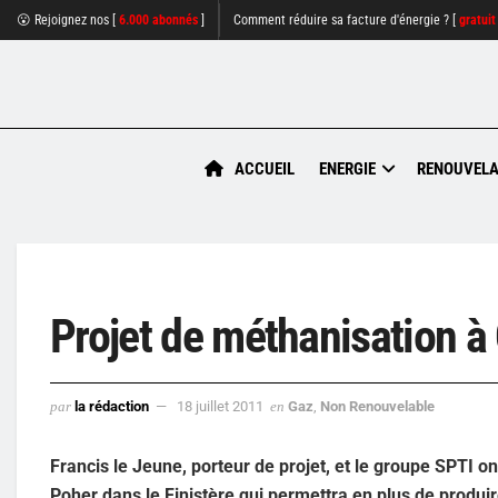
😮 Rejoignez nos [
6.000 abonnés
]
Comment réduire sa facture d'énergie ? [
gratuit
ACCUEIL
ENERGIE
RENOUVELA
Projet de méthanisation à
par
la rédaction
18 juillet 2011
en
Gaz
,
Non Renouvelable
Francis le Jeune, porteur de projet, et le groupe SPTI 
Poher dans le Finistère qui permettra en plus de produi