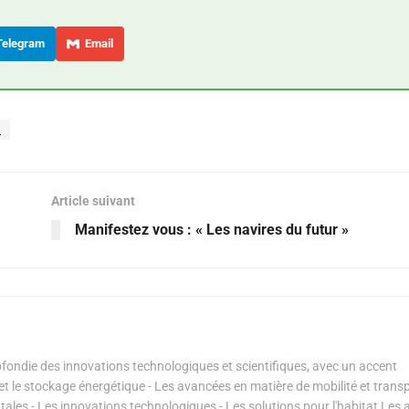
elegram
Email
d
Article suivant
Manifestez vous : « Les navires du futur »
ondie des innovations technologiques et scientifiques, avec un accent
s et le stockage énergétique - Les avancées en matière de mobilité et transp
les - Les innovations technologiques - Les solutions pour l'habitat Les a