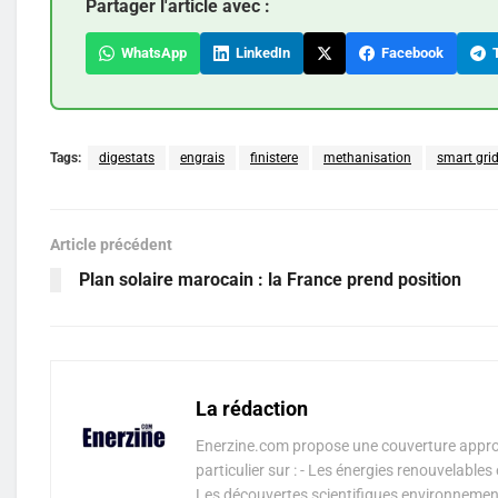
Partager l'article avec :
WhatsApp
LinkedIn
Facebook
T
Tags:
digestats
engrais
finistere
methanisation
smart gri
Article précédent
Plan solaire marocain : la France prend position
La rédaction
Enerzine.com propose une couverture approf
particulier sur : - Les énergies renouvelable
Les découvertes scientifiques environnementa