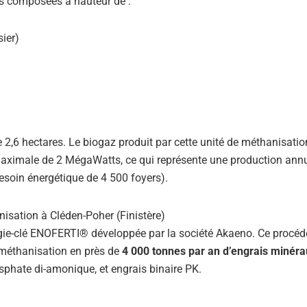
es composées à hauteur de :
sier)
 2,6 hectares. Le biogaz produit par cette unité de méthanisatio
aximale de 2 MégaWatts, ce qui représente une production annu
esoin énergétique de 4 500 foyers).
ogie-clé ENOFERTI® développée par la société Akaeno. Ce procéd
 méthanisation en près de
4 000 tonnes par an d’engrais minéra
osphate di-amonique, et engrais binaire PK.