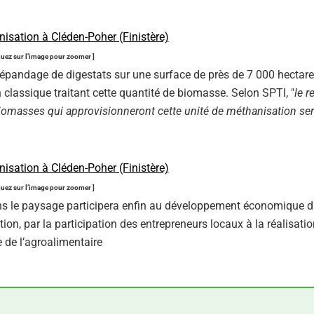
quez sur l’image pour zoomer ]
’épandage de digestats sur une surface de près de 7 000 hectare
lassique traitant cette quantité de biomasse. Selon SPTI, "
le r
 biomasses qui approvisionneront cette unité de méthanisation se
quez sur l’image pour zoomer ]
dans le paysage participera enfin au développement économique 
ation, par la participation des entrepreneurs locaux à la réalisati
e de l’agroalimentaire