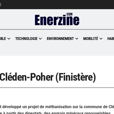
]
BLE
TECHNOLOGIE
ENVIRONNEMENT
MOBILITÉ
HAB
 Cléden-Poher (Finistère)
ont développé un projet de méthanisation sur la commune de Cl
re à partir des digestats, des engrais minéraux renouvelables.