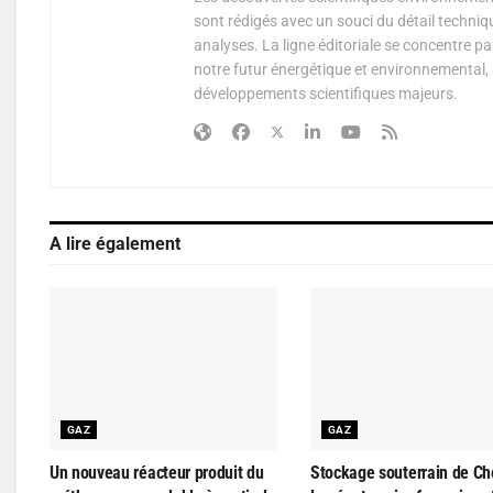
sont rédigés avec un souci du détail techniq
analyses. La ligne éditoriale se concentre p
notre futur énergétique et environnemental, 
développements scientifiques majeurs.
A lire également
GAZ
GAZ
Un nouveau réacteur produit du
Stockage souterrain de Ch