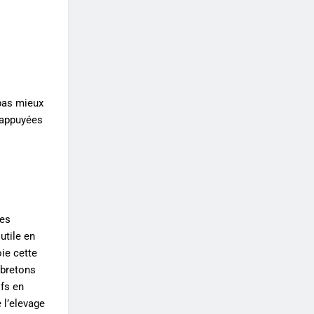
 pas mieux
 appuyées
les
utile en
oie cette
 bretons
ifs en
 l’elevage