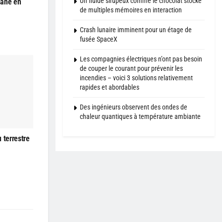
Un fluide sirupeux comme le chocolat stocke
hane en
de multiples mémoires en interaction
Crash lunaire imminent pour un étage de
fusée SpaceX
Les compagnies électriques n’ont pas besoin
de couper le courant pour prévenir les
incendies – voici 3 solutions relativement
rapides et abordables
Des ingénieurs observent des ondes de
chaleur quantiques à température ambiante
 terrestre