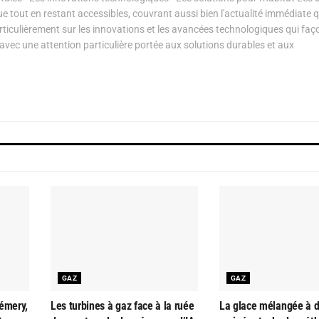
ue tout en restant accessibles, couvrant aussi bien l'actualité immédiate 
articulièrement sur les innovations et les avancées technologiques qui fa
avec une attention particulière portée aux solutions durables et aux
GAZ
GAZ
émery,
Les turbines à gaz face à la ruée
La glace mélangée à d