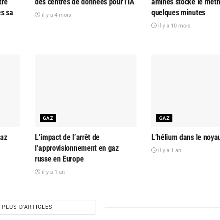
tre
des centres de données pour l’IA
aminés stocke le mét
ès sa
quelques minutes
il y a 4 mois
il y a 10 mois
GAZ
GAZ
gaz
L’impact de l’arrêt de
L’hélium dans le noyau
l’approvisionnement en gaz
il y a 1 an
russe en Europe
il y a 1 an
PLUS D'ARTICLES