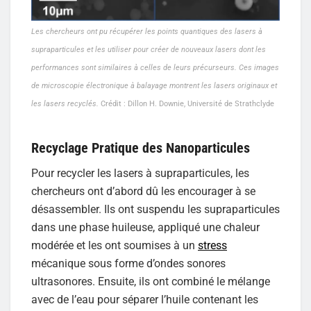
Les chercheurs ont pu récupérer les points quantiques des lasers à
supraparticules et les utiliser pour créer de nouveaux lasers dont les
performances sont similaires à celles de leurs précurseurs. Ces images
de microscopie électronique à balayage montrent les lasers originaux et
les lasers recyclés.
Crédit : Dillon H. Downie, Université de Strathclyde
Recyclage Pratique des Nanoparticules
Pour recycler les lasers à supraparticules, les
chercheurs ont d’abord dû les encourager à se
désassembler. Ils ont suspendu les supraparticules
dans une phase huileuse, appliqué une chaleur
modérée et les ont soumises à un
stress
mécanique sous forme d’ondes sonores
ultrasonores. Ensuite, ils ont combiné le mélange
avec de l’eau pour séparer l’huile contenant les