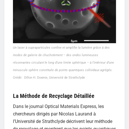
Un laser à supraparticules confine et amplifie la lumière grâce à des
modes de galerie de chuchotement – des ondes lumineuses
résonnantes circulant le long d’une limite sphérique – à l’intérieur d’une
minuscule sphère constituée de points quantiques colloïdaux agrégés.
Crédit : Dillon H. Downie, Université de Strathclyde
La Méthode de Recyclage Détaillée
Dans le journal Optical Materials Express, les
chercheurs dirigés par Nicolas Laurand à
l’Université de Strathclyde décrivent leur méthode
de recyclage et montrent que les points quantiques