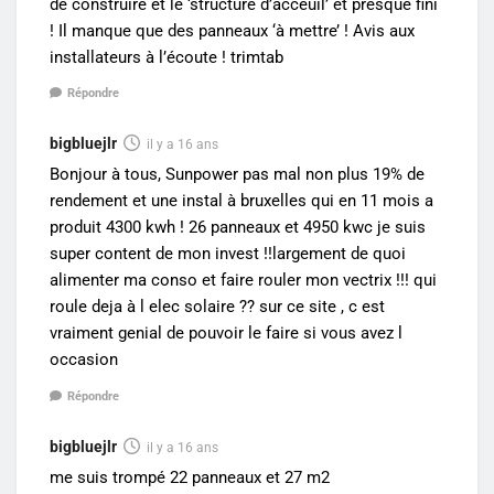
de construire et le ‘structure d’acceuil’ et presque fini
! Il manque que des panneaux ‘à mettre’ ! Avis aux
installateurs à l’écoute ! trimtab
Répondre
bigbluejlr
il y a 16 ans
Bonjour à tous, Sunpower pas mal non plus 19% de
rendement et une instal à bruxelles qui en 11 mois a
produit 4300 kwh ! 26 panneaux et 4950 kwc je suis
super content de mon invest !!largement de quoi
alimenter ma conso et faire rouler mon vectrix !!! qui
roule deja à l elec solaire ?? sur ce site , c est
vraiment genial de pouvoir le faire si vous avez l
occasion
Répondre
bigbluejlr
il y a 16 ans
me suis trompé 22 panneaux et 27 m2