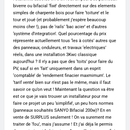
biverre ou bifacial ‘fixé’ directement sur des elements
simples de charpente bois pour faire ‘toiture’ et le
tour et joué (et probablement j’espère beaucoup
moins cher !), pas de ‘rails’ ‘bac acier’ et d’autres
‘système d’integration’. Quel pourcentage du prix
répresente actuellement tous ‘les à cotés’ autres que
des panneaux, onduleurs, et travaux ‘electriques’
réels, dans une installation 3Kwc classique
aujourd’hui ? Il n’y a pas que des ‘toits’ pour faire du
PV, sauf si en ‘fait’ uniquement dans un esprit
‘comptable’ de ‘rendement finacier maxmimum’. Le
‘tarif vente’ bien sur n’est pas le même, mais il faut
savoir ce qu’on veut ! Maintenant la question va être
est ce que je vais trouver un installateur pour me
faire ce projet un peu ‘simplifié’, un peu hors normes
(panneaux souhaités SANYO Bifacial 200w)? En en
vente de SURPLUS seulement ! On va surement me
traiter de ‘fou’, mais j’assume ! Et j’ai déja le permis