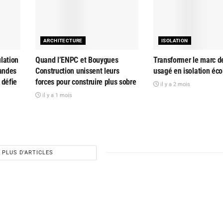
ARCHITECTURE
ISOLATION
lation
Quand l’ENPC et Bouygues
Transformer le marc d
randes
Construction unissent leurs
usagé en isolation éc
 défie
forces pour construire plus sobre
il y a 2 mois
il y a 1 mois
PLUS D'ARTICLES