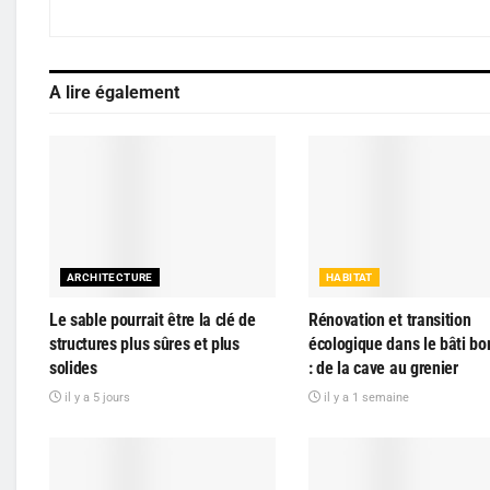
A lire également
ARCHITECTURE
HABITAT
Le sable pourrait être la clé de
Rénovation et transition
structures plus sûres et plus
écologique dans le bâti bo
solides
: de la cave au grenier
il y a 5 jours
il y a 1 semaine