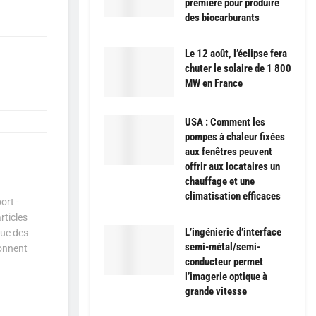
première pour produire
des biocarburants
Le 12 août, l’éclipse fera
chuter le solaire de 1 800
MW en France
USA : Comment les
pompes à chaleur fixées
aux fenêtres peuvent
offrir aux locataires un
chauffage et une
climatisation efficaces
ort -
rticles
L’ingénierie d’interface
que des
semi-métal/semi-
çonnent
conducteur permet
l’imagerie optique à
grande vitesse