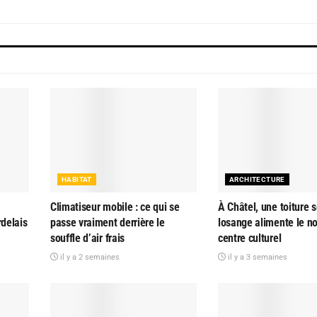
HABITAT
ARCHITECTURE
Climatiseur mobile : ce qui se
À Châtel, une toiture s
rdelais
passe vraiment derrière le
losange alimente le n
souffle d’air frais
centre culturel
il y a 2 semaines
il y a 3 semaines