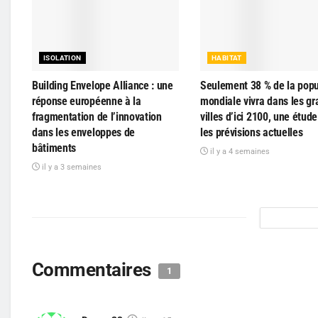
ISOLATION
HABITAT
Building Envelope Alliance : une
Seulement 38 % de la popu
réponse européenne à la
mondiale vivra dans les g
fragmentation de l’innovation
villes d’ici 2100, une étude
dans les enveloppes de
les prévisions actuelles
bâtiments
il y a 4 semaines
il y a 3 semaines
Commentaires
1