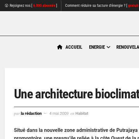
😮 Rejoignez nos [
6.000 abonnés
]
Comment réduire sa facture d'énergie ? [
gratuit
ACCUEIL
ENERGIE
RENOUVELA
Une architecture bioclima
par
la rédaction
4 mai 2009
en
Habitat
Situé dans la nouvelle zone administrative de Putrajaya e
promontoire, une presqu’ile reliée à la côte Ouest de la n