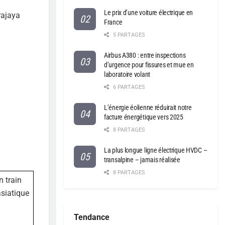
Le prix d’une voiture électrique en
rajaya
France
5 PARTAGES
Airbus A380 : entre inspections
d’urgence pour fissures et mue en
laboratoire volant
6 PARTAGES
L’énergie éolienne réduirait notre
facture énergétique vers 2025
8 PARTAGES
La plus longue ligne électrique HVDC –
transalpine – jamais réalisée
8 PARTAGES
n train
asiatique
Tendance