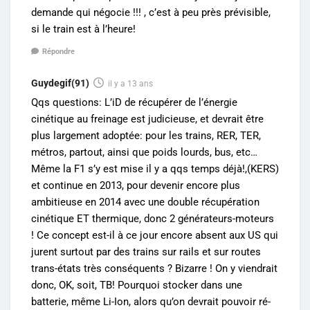
demande qui négocie !!! , c’est à peu près prévisible,
si le train est à l’heure!
Répondre
Guydegif(91)
il y a 13 ans
Qqs questions: L’iD de récupérer de l’énergie
cinétique au freinage est judicieuse, et devrait être
plus largement adoptée: pour les trains, RER, TER,
métros, partout, ainsi que poids lourds, bus, etc…
Même la F1 s’y est mise il y a qqs temps déjà!,(KERS)
et continue en 2013, pour devenir encore plus
ambitieuse en 2014 avec une double récupération
cinétique ET thermique, donc 2 générateurs-moteurs
! Ce concept est-il à ce jour encore absent aux US qui
jurent surtout par des trains sur rails et sur routes
trans-états très conséquents ? Bizarre ! On y viendrait
donc, OK, soit, TB! Pourquoi stocker dans une
batterie, même Li-Ion, alors qu’on devrait pouvoir ré-