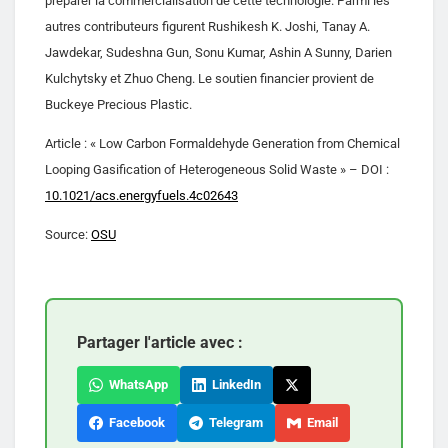
préparer la commercialisation de cette technologie. Parmi les
autres contributeurs figurent Rushikesh K. Joshi, Tanay A.
Jawdekar, Sudeshna Gun, Sonu Kumar, Ashin A Sunny, Darien
Kulchytsky et Zhuo Cheng. Le soutien financier provient de
Buckeye Precious Plastic.
Article : « Low Carbon Formaldehyde Generation from Chemical
Looping Gasification of Heterogeneous Solid Waste » – DOI :
10.1021/acs.energyfuels.4c02643
Source:
OSU
Partager l'article avec :
WhatsApp
LinkedIn
Facebook
Telegram
Email