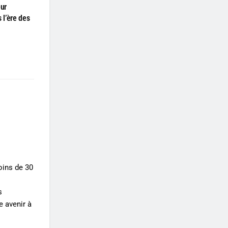
eur
 l’ère des
oins de 30
s
e avenir à