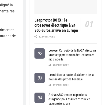
ligné la
mentaires
Leapmotor B03X : le
crossover électrique à 24
érimenter
900 euros arrive en Europe
 autant de
12 PARTAGES
Le rover Curiosity de la NASA découvre
un champ présentant des textures en
nid d’abeille
48 PARTAGES
Le médiateur national s’alarme de la
hausse des prix de l’énergie
12 PARTAGES
Airbus A380 : entre inspections
d’urgence pour fissures et mue en
laboratoire volant