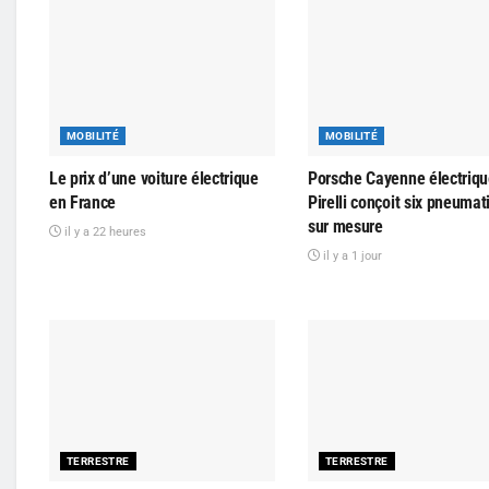
MOBILITÉ
MOBILITÉ
Le prix d’une voiture électrique
Porsche Cayenne électriqu
en France
Pirelli conçoit six pneuma
sur mesure
il y a 22 heures
il y a 1 jour
TERRESTRE
TERRESTRE