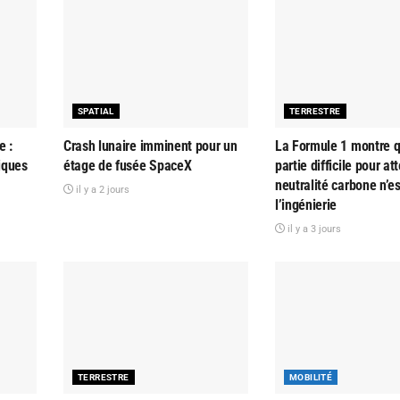
SPATIAL
TERRESTRE
e :
Crash lunaire imminent pour un
La Formule 1 montre q
tiques
étage de fusée SpaceX
partie difficile pour at
neutralité carbone n’e
il y a 2 jours
l’ingénierie
il y a 3 jours
TERRESTRE
MOBILITÉ