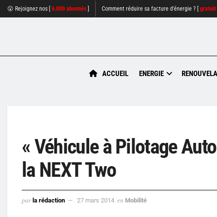
😮 Rejoignez nos [
6.000 abonnés
]
Comment réduire sa facture d'énergie ? [
gratuit
ACCUEIL
ENERGIE
RENOUVELA
« Véhicule à Pilotage Aut
la NEXT Two
par
la rédaction
27 mars 2014
en
Mobilité