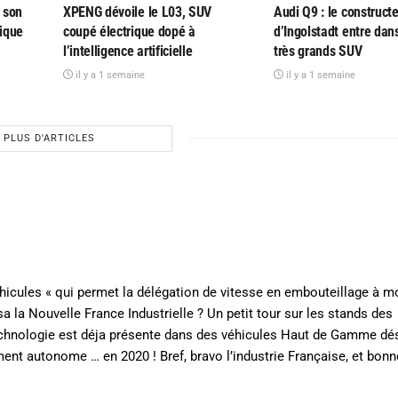
 son
XPENG dévoile le L03, SUV
Audi Q9 : le construct
rique
coupé électrique dopé à
d’Ingolstadt entre dans
l’intelligence artificielle
très grands SUV
il y a 1 semaine
il y a 1 semaine
PLUS D'ARTICLES
hicules « qui permet la délégation de vitesse en embouteillage à m
 la Nouvelle France Industrielle ? Un petit tour sur les stands des
technologie est déja présente dans des véhicules Haut de Gamme dé
ment autonome … en 2020 ! Bref, bravo l’industrie Française, et bonn