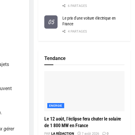
6 PARTAGES
Le prix d’une voiture électrique en
France
4 PARTAGES
Tendance
ajets
euvent
ENERGIE
).
Le 12 août, l’éclipse fera chuter le solaire
de 1 800 MW en France
x gérer
PAR
LA RÉDACTION
7 août 2026
0