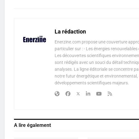
La rédaction
Enerzine.com propose une couverture approf
particulier sur : - Les énergies renouvelable
Les découvertes scientifiques environnementa
sont rédigés avec un souci du détail techniq
analyses. La ligne éditoriale se concentre p
notre futur énergétique et environnemental, 
développements scientifiques majeurs.
A lire également