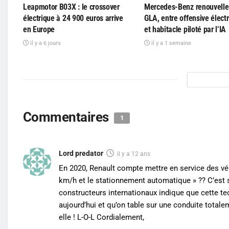
Leapmotor B03X : le crossover
Mercedes-Benz renouvelle
électrique à 24 900 euros arrive
GLA, entre offensive élect
en Europe
et habitacle piloté par l’IA
il y a 6 jours
il y a 1 semaine
Commentaires
1
Lord predator
il y a 12 ans
En 2020, Renault compte mettre en service des vé
km/h et le stationnement automatique » ?? C’est sa
constructeurs internationaux indique que cette 
aujourd’hui et qu’on table sur une conduite totale
elle ! L-O-L Cordialement,