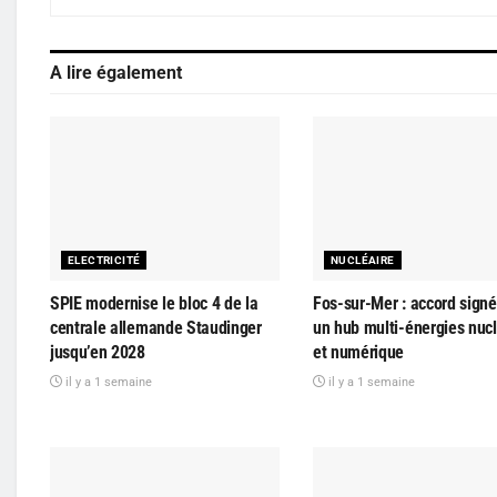
A lire également
ELECTRICITÉ
NUCLÉAIRE
SPIE modernise le bloc 4 de la
Fos-sur-Mer : accord signé
centrale allemande Staudinger
un hub multi-énergies nucl
jusqu’en 2028
et numérique
il y a 1 semaine
il y a 1 semaine