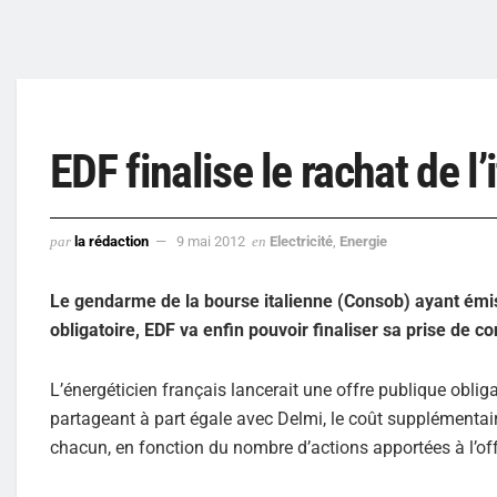
EDF finalise le rachat de l’
par
la rédaction
9 mai 2012
en
Electricité
,
Energie
Le gendarme de la bourse italienne (Consob) ayant émis u
obligatoire, EDF va enfin pouvoir finaliser sa prise de co
L’énergéticien français lancerait une offre publique obliga
partageant à part égale avec Delmi, le coût supplémentai
chacun, en fonction du nombre d’actions apportées à l’off