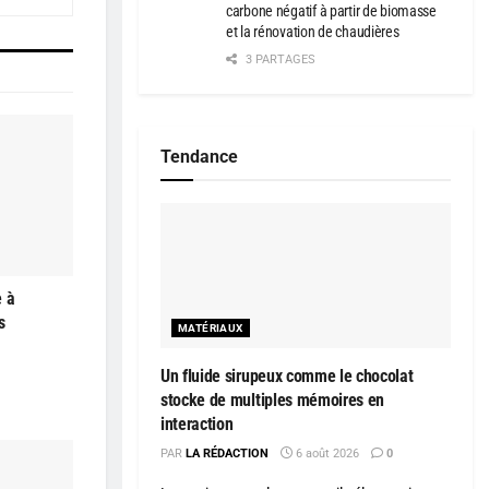
carbone négatif à partir de biomasse
et la rénovation de chaudières
3 PARTAGES
Tendance
e à
s
MATÉRIAUX
Un fluide sirupeux comme le chocolat
stocke de multiples mémoires en
interaction
PAR
LA RÉDACTION
6 août 2026
0