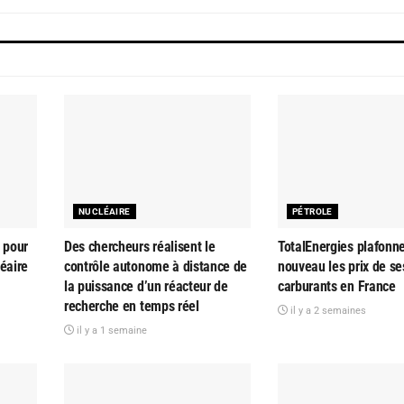
NUCLÉAIRE
PÉTROLE
 pour
Des chercheurs réalisent le
TotalEnergies plafonn
éaire
contrôle autonome à distance de
nouveau les prix de se
la puissance d’un réacteur de
carburants en France
recherche en temps réel
il y a 2 semaines
il y a 1 semaine