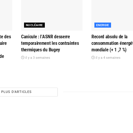
NUCLÉAIRE
ENERGIE
te des
Canicule : l’ASNR desserre
Record absolu de la
uire
temporairement les contraintes
consommation énergé
thermiques du Bugey
mondiale (+ 1 ,7 %)
 de
il y a 3 semaines
il y a 4 semaines
PLUS D'ARTICLES