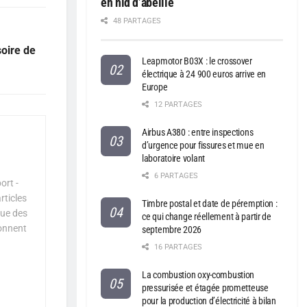
en nid d’abeille
48 PARTAGES
soire de
Leapmotor B03X : le crossover
électrique à 24 900 euros arrive en
Europe
12 PARTAGES
Airbus A380 : entre inspections
d’urgence pour fissures et mue en
laboratoire volant
6 PARTAGES
ort -
rticles
Timbre postal et date de péremption :
que des
ce qui change réellement à partir de
çonnent
septembre 2026
16 PARTAGES
La combustion oxy-combustion
pressurisée et étagée prometteuse
pour la production d’électricité à bilan