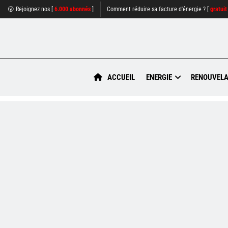
😮 Rejoignez nos [
6.000 abonnés
]
Comment réduire sa facture d'énergie ? [
gratuit
ACCUEIL
ENERGIE
RENOUVELA