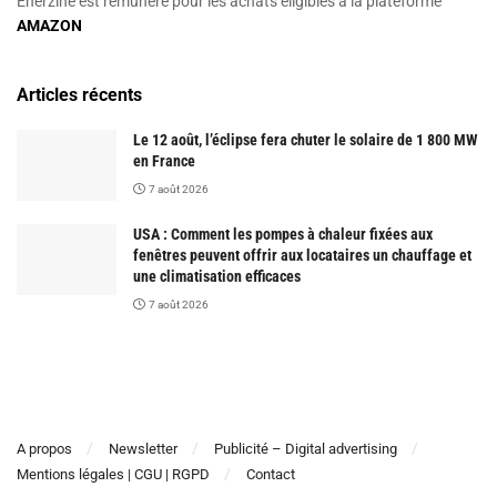
Enerzine est rémunéré pour les achats éligibles à la plateforme
AMAZON
Articles récents
Le 12 août, l’éclipse fera chuter le solaire de 1 800 MW
en France
7 août 2026
USA : Comment les pompes à chaleur fixées aux
fenêtres peuvent offrir aux locataires un chauffage et
une climatisation efficaces
7 août 2026
A propos
Newsletter
Publicité – Digital advertising
Mentions légales | CGU | RGPD
Contact