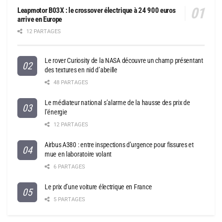
Leapmotor B03X : le crossover électrique à 24 900 euros
arrive en Europe
12 PARTAGES
Le rover Curiosity de la NASA découvre un champ présentant
des textures en nid d’abeille
48 PARTAGES
Le médiateur national s’alarme de la hausse des prix de
l’énergie
12 PARTAGES
Airbus A380 : entre inspections d’urgence pour fissures et
mue en laboratoire volant
6 PARTAGES
Le prix d’une voiture électrique en France
5 PARTAGES