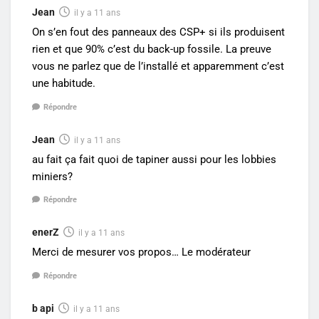
Jean
il y a 11 ans
On s’en fout des panneaux des CSP+ si ils produisent
rien et que 90% c’est du back-up fossile. La preuve
vous ne parlez que de l’installé et apparemment c’est
une habitude.
Répondre
Jean
il y a 11 ans
au fait ça fait quoi de tapiner aussi pour les lobbies
miniers?
Répondre
enerZ
il y a 11 ans
Merci de mesurer vos propos… Le modérateur
Répondre
b api
il y a 11 ans