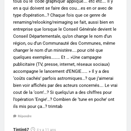
tous ou le ‘code graphique’ applique…. etc etc…. Il y
en a qui doivent se faire des cou….es en or avec de
type d’opération…? Chaque fois que ce genre de
renaming/relooking/reimaging se fait, aussi bien en
entreprise que lorsque le Conseil Générale devient le
Conseil Départementale, qu’on change le nom d’un
région, ou d’un Communauté des Communes, même
changer le nom d’un ministère…..pour cité que
quelques exemples……… Et … »Une campagne
publicitaire (TV, presse, internet, réseaux sociaux)
accompagne le lancement d’ENGIE…… » Il y a des
‘coûts cachés’ parfois astromiques…? que j’aimerai
bien voir affichés par des acteurs concernés…. Le vrai
cout de la ‘com’…? Si quelqu’un a des chiffres pour
l’opération ‘Engie’…? Combien de ‘tune en poche’ ont
ils mis pour ça…? trimtab
Répondre
Tintin67
il y a 11 ans