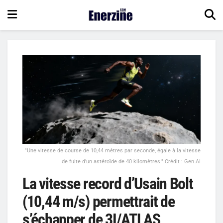
"Une vitesse de course de 10,44 mètres par seconde, égale à la vitesse
de fuite d'un astéroïde de 40 kilomètres." Crédit : Gen AI
La vitesse record d’Usain Bolt
(10,44 m/s) permettrait de
s’échapper de 3I/ATLAS