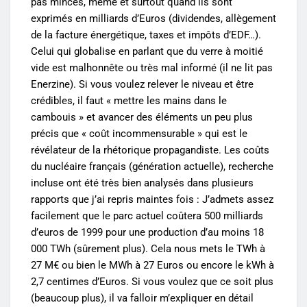
pas minces, même et surtout quand ils sont
exprimés en milliards d’Euros (dividendes, allègement
de la facture énergétique, taxes et impôts d’EDF…).
Celui qui globalise en parlant que du verre à moitié
vide est malhonnête ou très mal informé (il ne lit pas
Enerzine). Si vous voulez relever le niveau et être
crédibles, il faut « mettre les mains dans le
cambouis » et avancer des éléments un peu plus
précis que « coût incommensurable » qui est le
révélateur de la rhétorique propagandiste. Les coûts
du nucléaire français (génération actuelle), recherche
incluse ont été très bien analysés dans plusieurs
rapports que j’ai repris maintes fois : J’admets assez
facilement que le parc actuel coûtera 500 milliards
d’euros de 1999 pour une production d’au moins 18
000 TWh (sûrement plus). Cela nous mets le TWh à
27 M€ ou bien le MWh à 27 Euros ou encore le kWh à
2,7 centimes d’Euros. Si vous voulez que ce soit plus
(beaucoup plus), il va falloir m’expliquer en détail