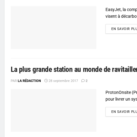
EasyJet, la comp
visent à décarbo
EN SAVOIR PL
La plus grande station au monde de ravitaill
PAR
LA RÉDACTION
28 septembre 2017
2
ProtonOnsite (Pr
pour livrer un sy
EN SAVOIR PL