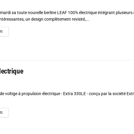
 mardi sa toute nouvelle berline LEAF 100% électrique intégrant plusieur
ntéressantes, un design complètement revisité,...
DETAILS
US
lectrique
 de voltige à propulsion électrique - Extra 330LE - conçu par la société Extr
DETAILS
US