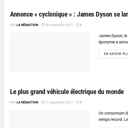
Annonce « cyclonique » : James Dyson se lanc
PAR
LA RÉDACTION
28 septembre 2017
0
James Dyson, le 
éponyme a annon
EN SAVOIR PL
Le plus grand véhicule électrique du monde
PAR
LA RÉDACTION
21 septembre 2017
0
Un consortium d'
temps record. Le 