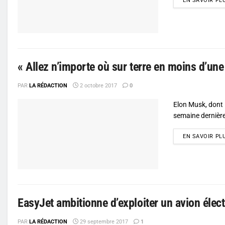
EN SAVOIR PL
« Allez n’importe où sur terre en moins d’un
PAR
LA RÉDACTION
2 octobre 2017
0
Elon Musk, dont l
semaine dernière
EN SAVOIR PL
EasyJet ambitionne d’exploiter un avion élect
PAR
LA RÉDACTION
29 septembre 2017
1