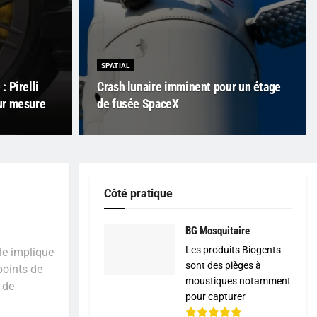
SPATIAL
 Pirelli
Crash lunaire imminent pour un étage
ur mesure
de fusée SpaceX
Côté pratique
BG Mosquitaire
Les produits Biogents
le implique
sont des pièges à
points de
moustiques notamment
 de
pour capturer