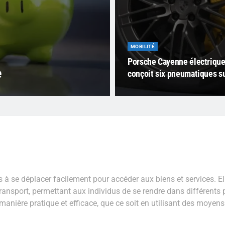
MOBILITÉ
Porsche Cayenne électrique :
e
conçoit six pneumatiques s
 à se déplacer facilement pour accéder aux biens et services. El
ransport, permettant aux individus de se rendre dans différents 
 manière pratique et efficace, que ce soit en utilisant des moyens