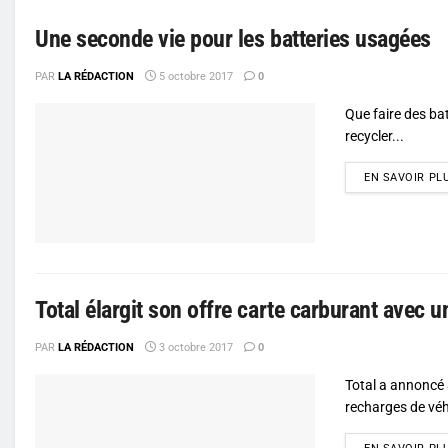
Une seconde vie pour les batteries usagées
PAR
LA RÉDACTION
5 octobre 2017
0
Que faire des bat
recycler...
EN SAVOIR PL
Total élargit son offre carte carburant avec u
PAR
LA RÉDACTION
3 octobre 2017
0
Total a annoncé 
recharges de véhi