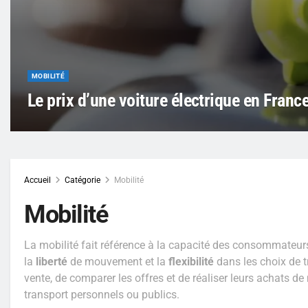
MOBILITÉ
Le prix d’une voiture électrique en Franc
Accueil
Catégorie
Mobilité
Mobilité
La mobilité fait référence à la capacité des consommateurs
la
liberté
de mouvement et la
flexibilité
dans les choix de t
vente, de comparer les offres et de réaliser leurs achats de
transport personnels ou publics.