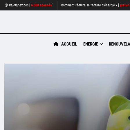
😮 Rejoignez nos [
6.000 abonnés
]
Comment réduire sa facture d'énergie ? [
gratuit
ACCUEIL
ENERGIE
RENOUVELA