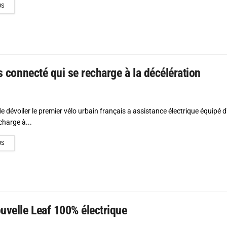
DETAILS
US
is connecté qui se recharge à la décélération
e dévoiler le premier vélo urbain français a assistance électrique équipé 
charge à...
DETAILS
US
ouvelle Leaf 100% électrique