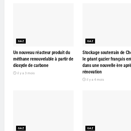
GAZ
GAZ
Un nouveau réacteur produit du
Stockage souterrain de Ch
méthane renouvelable à partir de
le géant gazier français en
dioxyde de carbone
dans une nouvelle ère apr
rénovation
il y a 3 mois
il y a 4 mois
GAZ
GAZ