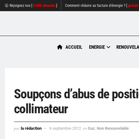
😮 Rejoignez nos [
6.000 abonnés
]
Comment réduire sa facture d'énergie ? [
gratuit
ACCUEIL
ENERGIE
RENOUVELA
Soupçons d’abus de posit
collimateur
par
la rédaction
6 septembre 2012
en
Gaz
,
Non Renouvelable