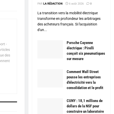
PAR
LA RÉDACTION
6 août 2026
0
La transition vers la mobilité électrique
transforme en profondeur les arbitrages
des acheteurs français. Si l'acquisition
d'un...
Porsche Cayenne
ort -
électrique : Pirelli
rticles
conçoit six pneumatiques
que des
sur mesure
çonnent
Comment Wall Street
pousse les entreprises
d’électricité vers la
consolidation et le profit
CUNY : 18,1 millions de
dollars de la NSF pour
construire un laboratoire