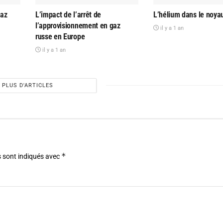
gaz
L’impact de l’arrêt de
L’hélium dans le noyau
l’approvisionnement en gaz
il y a 1 an
russe en Europe
il y a 1 an
PLUS D'ARTICLES
*
 sont indiqués avec