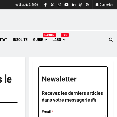
jeudi, août 6, 2026
Connexion
ELECTRO
FUN
ITAT
INSOLITE
GUIDE
LABO
 le
Newsletter
Recevez les derniers articles
dans votre messagerie 📩
Email