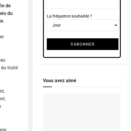
in de
hés du
La fréquence souhaitée ?
te.
er
hés
du traité
Vous avez aimé
nt,
nt,
n
une