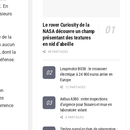
E. En
sieurs
Le rover Curiosity de la
NASA découvre un champ
 de la
présentant des textures
en nid d’abeille
 à aucun
 dont la
48 PARTAGES
défense.
Leapmotor B03X : le crossover
électrique à 24 900 euros arrive en
Europe
12 PARTAGES
on
es
Airbus A380 : entre inspections
d’urgence pour fissures et mue en
urrence
laboratoire volant
6 PARTAGES
Timbre postal et date de péremption :