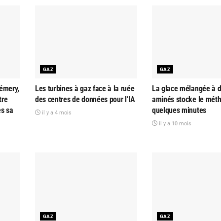
GAZ
GAZ
émery,
Les turbines à gaz face à la ruée
La glace mélangée à d
tre
des centres de données pour l’IA
aminés stocke le mét
ès sa
quelques minutes
il y a 4 mois
il y a 10 mois
GAZ
GAZ