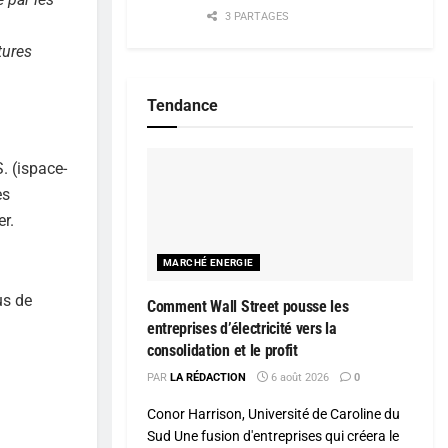
3 PARTAGES
tures
Tendance
. (ispace-
ès
er.
MARCHÉ ENERGIE
us de
Comment Wall Street pousse les
entreprises d’électricité vers la
consolidation et le profit
PAR
LA RÉDACTION
6 août 2026
0
Conor Harrison, Université de Caroline du
Sud Une fusion d'entreprises qui créera le