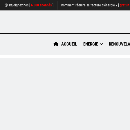
😮 Rejoignez nos [
6.000 abonnés
]
Comment réduire sa facture d'énergie ? [
gratuit
ACCUEIL
ENERGIE
RENOUVELA