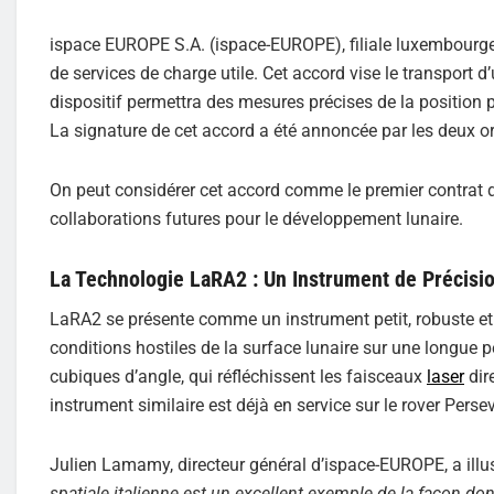
ispace EUROPE S.A. (ispace-EUROPE), filiale luxembourgeois
de services de charge utile. Cet accord vise le transport d
dispositif permettra des mesures précises de la position 
La signature de cet accord a été annoncée par les deux o
On peut considérer cet accord comme le premier contrat de
collaborations futures pour le développement lunaire.
La Technologie LaRA2 : Un Instrument de Précisi
LaRA2 se présente comme un instrument petit, robuste et l
conditions hostiles de la surface lunaire sur une longue pé
cubiques d’angle, qui réfléchissent les faisceaux
laser
dir
instrument similaire est déjà en service sur le rover Per
Julien Lamamy, directeur général d’ispace-EUROPE, a illustr
spatiale italienne est un excellent exemple de la façon don