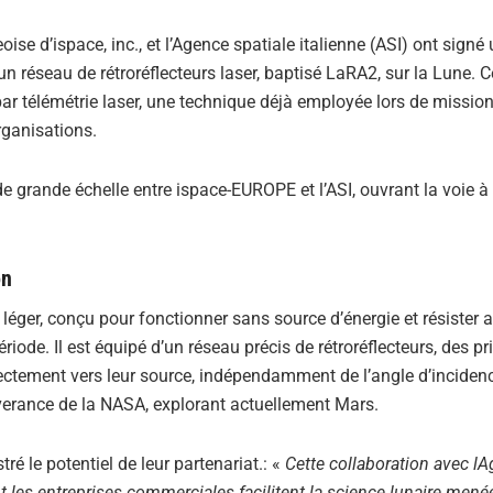
e d’ispace, inc., et l’Agence spatiale italienne (ASI) ont signé
’un réseau de rétroréflecteurs laser, baptisé LaRA2, sur la Lune. C
par télémétrie laser, une technique déjà employée lors de mission
rganisations.
 grande échelle entre ispace-EUROPE et l’ASI, ouvrant la voie à
on
éger, conçu pour fonctionner sans source d’énergie et résister 
riode. Il est équipé d’un réseau précis de rétroréflecteurs, des p
ectement vers leur source, indépendamment de l’angle d’inciden
severance de la NASA, explorant actuellement Mars.
é le potentiel de leur partenariat.: «
Cette collaboration avec l
t les entreprises commerciales facilitent la science lunaire menée