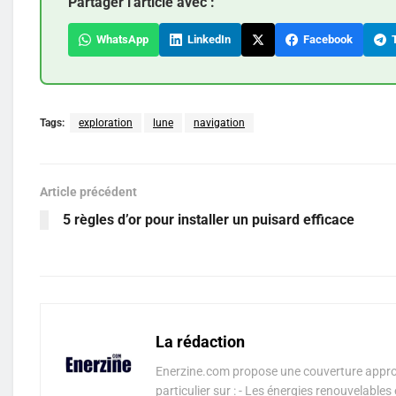
Partager l'article avec :
WhatsApp
LinkedIn
Facebook
T
Tags:
exploration
lune
navigation
Article précédent
5 règles d’or pour installer un puisard efficace
La rédaction
Enerzine.com propose une couverture approf
particulier sur : - Les énergies renouvelable