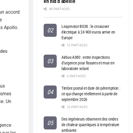
en nid d’abeille
48 PARTAGES
 un accord
e
Leapmotor B03X : le crossover
s Apollo.
électrique à 24 900 euros arrive en
Europe
12 PARTAGES
 des
Airbus A380 : entre inspections
d’urgence pour fissures et mue en
laboratoire volant
6 PARTAGES
aux
Timbre postal et date de péremption :
rismes
ce qui change réellement à partir de
septembre 2026
ce. Un
16 PARTAGES
Des ingénieurs observent des ondes
Agence
de chaleur quantiques à température
ambiante
 par les