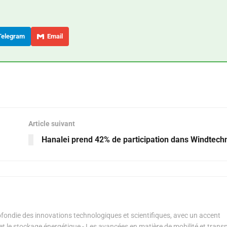
elegram
Email
Article suivant
Hanalei prend 42% de participation dans Windtech
ondie des innovations technologiques et scientifiques, avec un accent
s et le stockage énergétique - Les avancées en matière de mobilité et transp