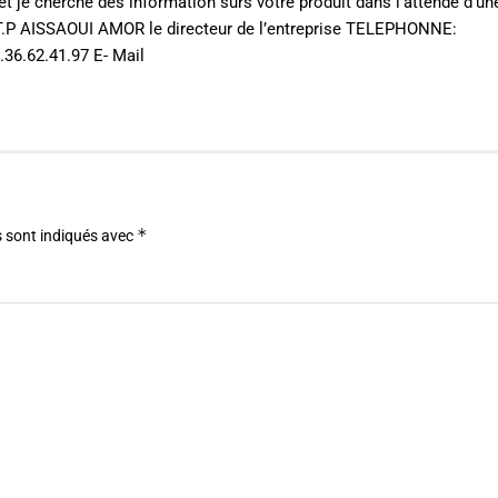
et je cherche des information surs votre produit dans l’attende d’u
E.T.P AISSAOUI AMOR le directeur de l’entreprise TELEPHONNE:
.36.62.41.97 E- Mail
*
 sont indiqués avec