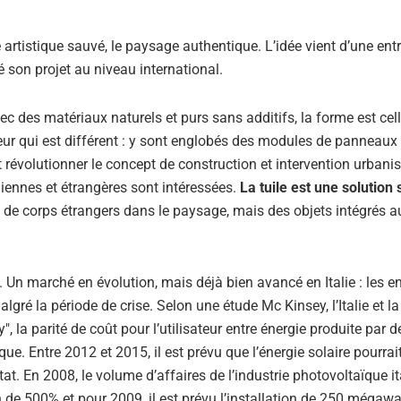
e artistique sauvé, le paysage authentique. L’idée vient d’une ent
 son projet au niveau international.
c des matériaux naturels et purs sans additifs, la forme est cel
rieur qui est différent : y sont englobés des modules de panneaux
t révolutionner le concept de construction et intervention urbani
aliennes et étrangères sont intéressées.
La tuile est une solution
s de corps étrangers dans le paysage, mais des objets intégrés a
Un marché en évolution, mais déjà bien avancé en Italie : les en
lgré la période de crise. Selon une étude Mc Kinsey, l’Italie et la
", la parité de coût pour l’utilisateur entre énergie produite par d
que. Entre 2012 et 2015, il est prévu que l’énergie solaire pourrai
tat. En 2008, le volume d’affaires de l’industrie photovoltaïque i
de 500% et pour 2009, il est prévu l’installation de 250 mégawa