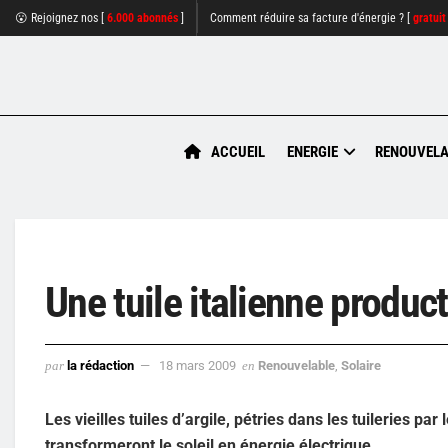
😮 Rejoignez nos [
6.000 abonnés
]
Comment réduire sa facture d'énergie ? [
gratuit
ACCUEIL
ENERGIE
RENOUVELA
Une tuile italienne product
par
la rédaction
18 mars 2009
en
Renouvelable
,
Solaire
Les vieilles tuiles d’argile, pétries dans les tuileries p
transformeront le soleil en énergie électrique.