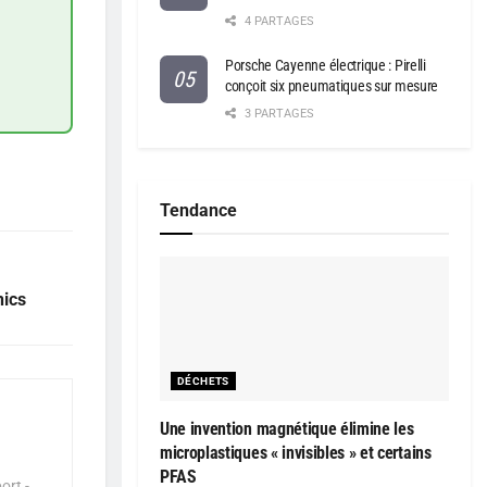
4 PARTAGES
Porsche Cayenne électrique : Pirelli
conçoit six pneumatiques sur mesure
3 PARTAGES
Tendance
nics
DÉCHETS
Une invention magnétique élimine les
microplastiques « invisibles » et certains
PFAS
ort -