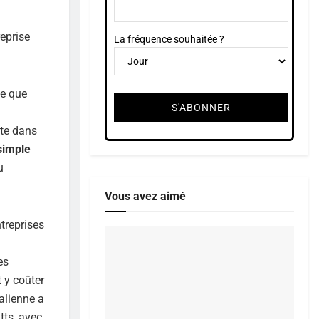
reprise
La fréquence souhaitée ?
le que
ste dans
 simple
u
Vous avez aimé
treprises
es
t y coûter
talienne a
tts, avec