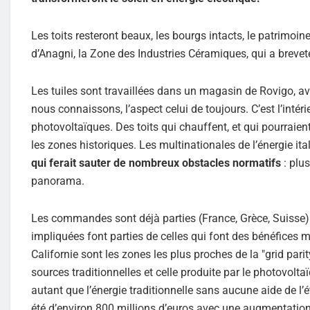
Les toits resteront beaux, les bourgs intacts, le patrimoin
d’Anagni, la Zone des Industries Céramiques, qui a breveté
Les tuiles sont travaillées dans un magasin de Rovigo, ave
nous connaissons, l’aspect celui de toujours. C’est l’inté
photovoltaïques. Des toits qui chauffent, et qui pourraien
les zones historiques. Les multinationales de l’énergie it
qui ferait sauter de nombreux obstacles normatifs
: plu
panorama.
Les commandes sont déjà parties (France, Grèce, Suisse). 
impliquées font parties de celles qui font des bénéfices ma
Californie sont les zones les plus proches de la "grid parity
sources traditionnelles et celle produite par le photovoltaï
autant que l’énergie traditionnelle sans aucune aide de l’é
été d’environ 800 millions d’euros avec une augmentation 