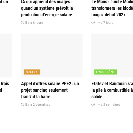
nt un
IA qui apprend des nuages :
Le Mans : l’unité Modu
quand un système prévoit la
transformera les biod
production d’énergie solaire
biogaz début 2027
il y a 6 jours
il y a 7 jours
SOLAIRE
HYDROGÈNE
trois
Appel d’offres solaire PPE2 : un
EODev et Baudouin s’al
el
projet sur cinq seulement
la pile à combustible 
franchit la barre
solide
il y a 2 semaines
il y a 2 semaines