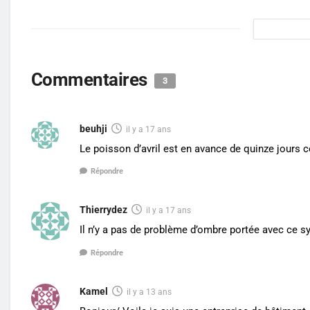
Commentaires
3
beuhji
il y a 17 ans
Le poisson d’avril est en avance de quinze jours 
Répondre
Thierrydez
il y a 17 ans
Il n’y a pas de problème d’ombre portée avec ce s
Répondre
Kamel
il y a 13 ans