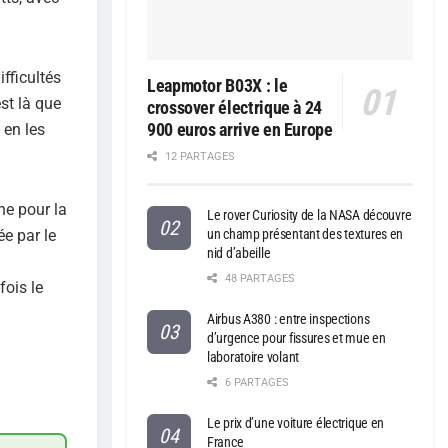
fficultés
Leapmotor B03X : le
st là que
crossover électrique à 24
900 euros arrive en Europe
 en les
12 PARTAGES
ne pour la
Le rover Curiosity de la NASA découvre
e par le
un champ présentant des textures en
nid d’abeille
48 PARTAGES
ois le
Airbus A380 : entre inspections
d’urgence pour fissures et mue en
laboratoire volant
6 PARTAGES
Le prix d’une voiture électrique en
France