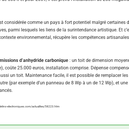
est considérée comme un pays à fort potentiel malgré certaines di
, parmi lesquels les liens de la surintendance artistique. Et c’e
e contexte environnemental, récupère les compétences artisanales
émissions d’anhydride carbonique
: un toit de dimension moyen
, coûte 25.000 euros, installation comprise. Dépense compensé
ussi un toit. Maintenance facile, il est possible de remplacer les
utre (par exemple d’un panneau de 8 Wp à un de 12 Wp), et une f
vancés.
lletins-electroniques.com/actualites/58223.htm