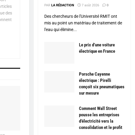
PAR
LA RÉDACTION
7 août 2026
0
rticles
que des
Des chercheurs de l'Université RMIT ont
çonnent
mis au point un matériau de traitement de
l'eau qui élimine...
Le prix d’une voiture
électrique en France
Porsche Cayenne
électrique : Pirelli
conçoit six pneumatiques
sur mesure
Comment Wall Street
pousse les entreprises
d’électricité vers la
consolidation et le profit