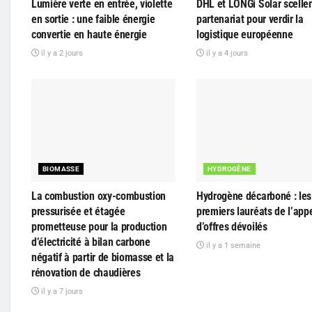
Lumière verte en entrée, violette
DHL et LONGi Solar scelle
en sortie : une faible énergie
partenariat pour verdir la
convertie en haute énergie
logistique européenne
il y a 2 jours
il y a 4 jours
BIOMASSE
HYDROGÈNE
La combustion oxy-combustion
Hydrogène décarboné : les 
pressurisée et étagée
premiers lauréats de l’app
prometteuse pour la production
d’offres dévoilés
d’électricité à bilan carbone
il y a 1 semaine
négatif à partir de biomasse et la
rénovation de chaudières
il y a 7 jours