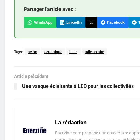
Partager l'article avec :
WhatsApp
LinkedIn
Facebook
T
Tags:
avion
ceramique
italie
tuile solaire
Article précédent
Une vasque éclairante à LED pour les collectivités
La rédaction
Enerzine.com propose une couverture approf
particulier sur : - Les énergies renouvelable