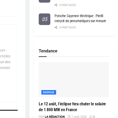
4 PARTAGES
Porsche Cayenne électrique : Pirelli
conçoit six pneumatiques sur mesure
4 PARTAGES
ort -
Tendance
rticles
que des
çonnent
ENERGIE
Le 12 août, l’éclipse fera chuter le solaire
de 1 800 MW en France
PAR
LA RÉDACTION
7 août 2026
0