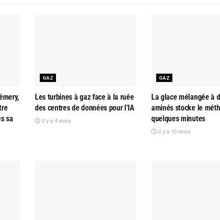
GAZ
GAZ
émery,
Les turbines à gaz face à la ruée
La glace mélangée à d
tre
des centres de données pour l’IA
aminés stocke le mét
ès sa
quelques minutes
il y a 4 mois
il y a 10 mois