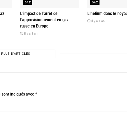
GAZ
GAZ
gaz
L’impact de l’arrêt de
L’hélium dans le noyau
l’approvisionnement en gaz
il y a 1 an
russe en Europe
il y a 1 an
PLUS D'ARTICLES
*
 sont indiqués avec