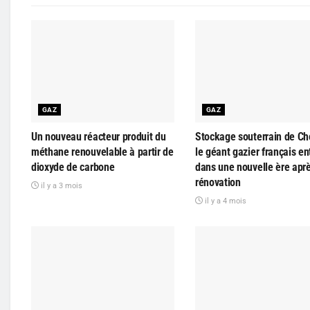
GAZ
GAZ
Un nouveau réacteur produit du
Stockage souterrain de Ch
méthane renouvelable à partir de
le géant gazier français en
dioxyde de carbone
dans une nouvelle ère apr
rénovation
il y a 3 mois
il y a 4 mois