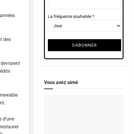
 années
La fréquence souhaitée ?
nt des
 devraient
édits
Vous avez aimé
enewable
nt.
e d’une
restaurer