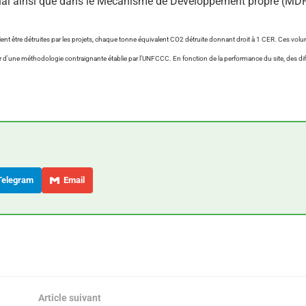
ional ainsi que dans le Mécanisme de Développement propre (MDP
nt être détruites par les projets, chaque tonne équivalent CO2 détruite donnant droit à 1 CER. Ces vol
d’une méthodologie contraignante établie par l’UNFCCC. En fonction de la performance du site, des dif
elegram
Email
Article suivant