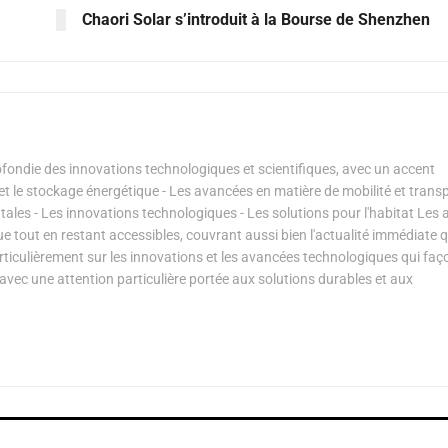
Chaori Solar s’introduit à la Bourse de Shenzhen
ondie des innovations technologiques et scientifiques, avec un accent
s et le stockage énergétique - Les avancées en matière de mobilité et transp
les - Les innovations technologiques - Les solutions pour l'habitat Les a
ue tout en restant accessibles, couvrant aussi bien l'actualité immédiate 
articulièrement sur les innovations et les avancées technologiques qui fa
avec une attention particulière portée aux solutions durables et aux