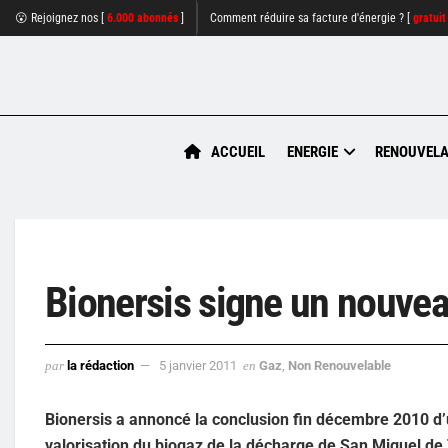
😮 Rejoignez nos [
6.000 abonnés
]
Comment réduire sa facture d'énergie ? [
gratuit
ACCUEIL
ENERGIE
RENOUVELA
Bionersis signe un nouve
par
la rédaction
5 janvier 2011
en
Gaz
,
Non Renouvelable
Bionersis a annoncé la conclusion fin décembre 2010 d’
valorisation du biogaz de la décharge de San Miguel de