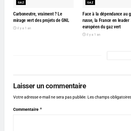
GAZ
GAZ
Carboneutre, vraiment ? Le
Face à la dépendance au 
mirage vert des projets de GNL
russe, la France en leader
européen du gaz vert
il y a 1 an
il y a 1 an
Laisser un commentaire
Votre adresse e-mail ne sera pas publiée.
Les champs obligatoires
*
Commentaire