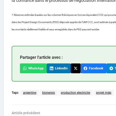
la confiance dans le processus de négociation internat
1 Réserves estimées basées sur les volumes théoriques en tonnes équivalent CO2 qui pourraie
dans les Project Design Documents (PDD) déposés auprès de l’UNFCCC, sont estimés à partir 
les montants réellement traités et ceux enregistrés dans le PDD peuvent exister.
Partager l'article avec :
WhatsApp
LinkedIn
Facebook
T
Tags:
argentine
bionersis
production electricite
projet mdp
Article précédent