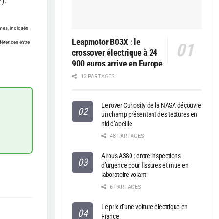
).
umes, indiqués
Leapmotor B03X : le
férences entre
crossover électrique à 24
900 euros arrive en Europe
12 PARTAGES
Le rover Curiosity de la NASA découvre
un champ présentant des textures en
nid d’abeille
48 PARTAGES
Airbus A380 : entre inspections
d’urgence pour fissures et mue en
laboratoire volant
6 PARTAGES
Le prix d’une voiture électrique en
France