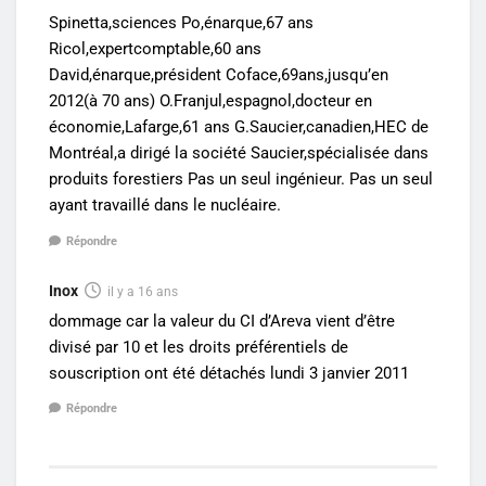
Spinetta,sciences Po,énarque,67 ans
Ricol,expertcomptable,60 ans
David,énarque,président Coface,69ans,jusqu’en
2012(à 70 ans) O.Franjul,espagnol,docteur en
économie,Lafarge,61 ans G.Saucier,canadien,HEC de
Montréal,a dirigé la société Saucier,spécialisée dans
produits forestiers Pas un seul ingénieur. Pas un seul
ayant travaillé dans le nucléaire.
Répondre
Inox
il y a 16 ans
dommage car la valeur du CI d’Areva vient d’être
divisé par 10 et les droits préférentiels de
souscription ont été détachés lundi 3 janvier 2011
Répondre