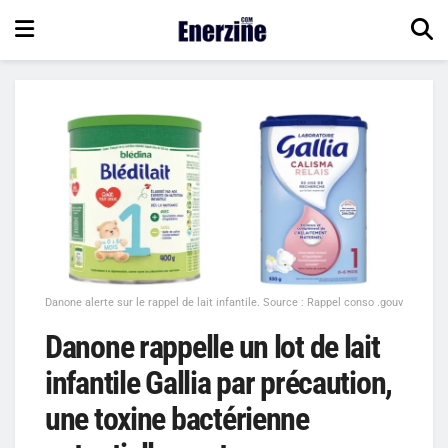
Danone alerte sur le rappel de lait infantile. Source : Rappel conso .gouv
Danone rappelle un lot de lait
infantile Gallia par précaution,
une toxine bactérienne