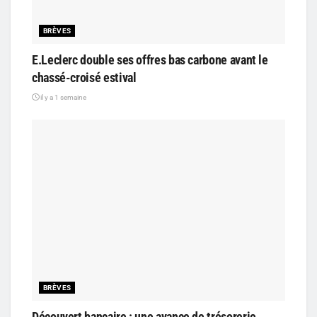
BRÈVES
E.Leclerc double ses offres bas carbone avant le
chassé-croisé estival
il y a 1 semaine
BRÈVES
Découvert bancaire : une avance de trésorerie