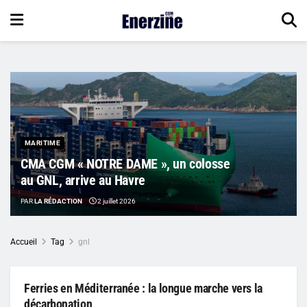
MARITIME
CMA CGM « NOTRE DAME », un colosse
au GNL, arrive au Havre
PAR
LA RÉDACTION
2 juillet 2026
Accueil
Tag
gnl
Ferries en Méditerranée : la longue marche vers la
décarbonation