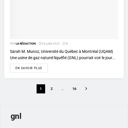
PAR
LA RÉDACTION
28 juillet 2025
0
Sarah M. Munoz, Université du Québec à Montréal (UQAM)
Une usine de gaz naturel liquéfié (GNL) pourrait voir le jour...
DETAILS
EN SAVOIR PLUS
1
2
…
16
gnl