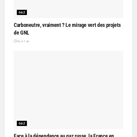
GAZ
Carboneutre, vraiment ? Le mirage vert des projets
de GNL
il y a 1 an
GAZ
Face à la dépendance au gaz russe, la France en