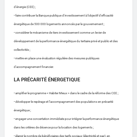
d’énergie (CEE) ;
• faire contribuer la Banque publique d’investissement à l’objectif d’efficacité
énergétique de 500 000 logements annoncés par le gouvernement ;
• considérer le mécanisme de tiers investissement comme un levier de
développement de la performance énergétique du tertiaire privé et public et des
collectivités ;
• mettre en place une évaluation régulière des mesures publiques
d’accompagnement financier.
LA PRÉCARITÉ ÉNERGETIQUE
• amplifier le programme « Habiter Mieux » dans le cadre de la réforme des CEE ;
• développer le repérage et l’accompagnement des populations en précarité
énergétique ;
• engager une concertation immédiate pour intégrer la performance énergétique
dans les critères de décence pour la location des logements ;
• élargir le nombre de bénéficiaires des tarifs sociaux (électricité et gaz), en