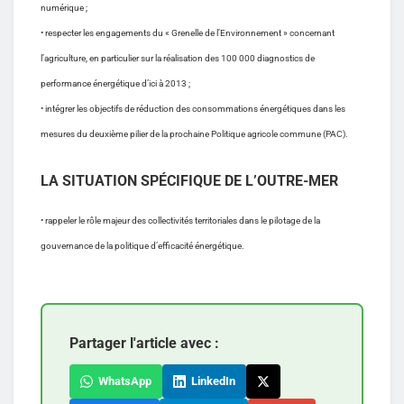
numérique ;
• respecter les engagements du « Grenelle de l’Environnement » concernant
l’agriculture, en particulier sur la réalisation des 100 000 diagnostics de
performance énergétique d’ici à 2013 ;
• intégrer les objectifs de réduction des consommations énergétiques dans les
mesures du deuxième pilier de la prochaine Politique agricole commune (PAC).
LA SITUATION SPÉCIFIQUE DE L’OUTRE-MER
• rappeler le rôle majeur des collectivités territoriales dans le pilotage de la
gouvernance de la politique d’efficacité énergétique.
Partager l'article avec :
WhatsApp
LinkedIn