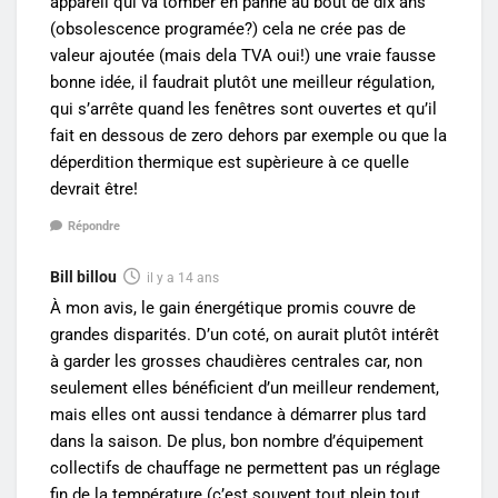
appareil qui va tomber en panne au bout de dix ans
(obsolescence programée?) cela ne crée pas de
valeur ajoutée (mais dela TVA oui!) une vraie fausse
bonne idée, il faudrait plutôt une meilleur régulation,
qui s’arrête quand les fenêtres sont ouvertes et qu’il
fait en dessous de zero dehors par exemple ou que la
déperdition thermique est supèrieure à ce quelle
devrait être!
Répondre
Bill billou
il y a 14 ans
À mon avis, le gain énergétique promis couvre de
grandes disparités. D’un coté, on aurait plutôt intérêt
à garder les grosses chaudières centrales car, non
seulement elles bénéficient d’un meilleur rendement,
mais elles ont aussi tendance à démarrer plus tard
dans la saison. De plus, bon nombre d’équipement
collectifs de chauffage ne permettent pas un réglage
fin de la température (c’est souvent tout plein tout