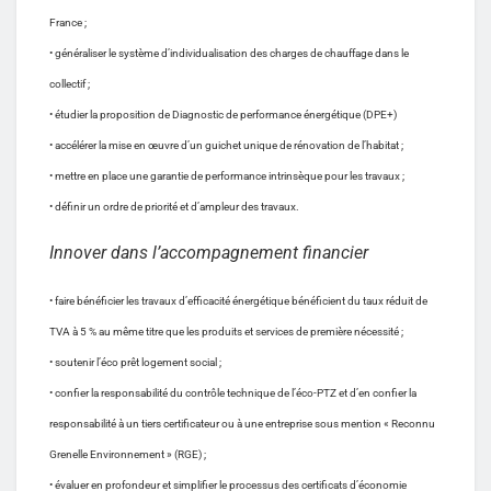
France ;
• généraliser le système d’individualisation des charges de chauffage dans le
collectif ;
• étudier la proposition de Diagnostic de performance énergétique (DPE+)
• accélérer la mise en œuvre d’un guichet unique de rénovation de l’habitat ;
• mettre en place une garantie de performance intrinsèque pour les travaux ;
• définir un ordre de priorité et d’ampleur des travaux.
Innover dans l’accompagnement financier
• faire bénéficier les travaux d’efficacité énergétique bénéficient du taux réduit de
TVA à 5 % au même titre que les produits et services de première nécessité ;
• soutenir l’éco prêt logement social ;
• confier la responsabilité du contrôle technique de l’éco-PTZ et d’en confier la
responsabilité à un tiers certificateur ou à une entreprise sous mention « Reconnu
Grenelle Environnement » (RGE) ;
• évaluer en profondeur et simplifier le processus des certificats d’économie