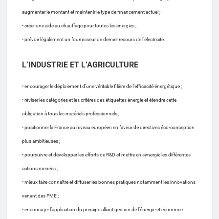
augmenter le montant et maintenir le type de financement actuel ;
• créer une aide au chauffage pour toutes les énergies ;
• prévoir légalement un fournisseur de dernier recours de l’électricité.
L’INDUSTRIE ET L’AGRICULTURE
• encourager le déploiement d’une véritable filière de l’efficacité énergétique ;
• réviser les catégories et les critères des étiquettes énergie et étendre cette
obligation à tous les matériels professionnels ;
• positionner la France au niveau européen en faveur de directives éco-conception
plus ambitieuses ;
• poursuivre et développer les efforts de R&D et mettre en synergie les différentes
actions menées ;
• mieux faire connaître et diffuser les bonnes pratiques notamment les innovations
venant des PME ;
• encourager l’application du principe alliant gestion de l’énergie et économie