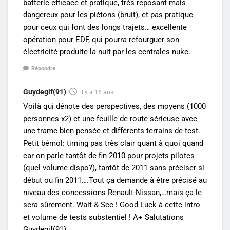
batterie efficace et pratique, très reposant mais
dangereux pour les piétons (bruit), et pas pratique
pour ceux qui font des longs trajets… excellente
opération pour EDF, qui pourra refourguer son
électricité produite la nuit par les centrales nuke.
Répondre
Guydegif(91)
il y a 16 ans
Voilà qui dénote des perspectives, des moyens (1000
personnes x2) et une feuille de route sérieuse avec
une trame bien pensée et différents terrains de test.
Petit bémol: timing pas très clair quant à quoi quand
car on parle tantôt de fin 2010 pour projets pilotes
(quel volume dispo?), tantôt de 2011 sans préciser si
début ou fin 2011….Tout ça demande à être précisé au
niveau des concessions Renault-Nissan,…mais ça le
sera sûrement. Wait & See ! Good Luck à cette intro
et volume de tests substentiel ! A+ Salutations
Guydegif(91)