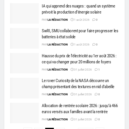
IA qui apprend des nuages : quand un système
prévoit la production d’énergie solaire
PAR
LA RÉDACTION
1 août 2026
0
SwRI, SMU collaborent pour faire progresser les
batteries à état solide
PAR
LA RÉDACTION
1 août 2026
0
Hausse du prix de l’électricité au 1er août 2026 :
ce qui va changer pour 20 millions de foyers
PAR
LA RÉDACTION
31 juillet 2026
1
Le rover Curiosity de la NASA découvre un
champ présentant des textures en nid d’abeille
PAR
LA RÉDACTION
31 juillet 2026
0
Allocation de rentrée scolaire 2026 : jusqu’à 466
euros versés aux familles avant la rentrée
PAR
LA RÉDACTION
31 juillet 2026
0