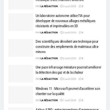
PAR
LA RÉDACTION
3 août 2026
0
Un laboratoire autonome utilise l’IA pour
développer de nouveaux alliages métalliques
résistants et imprimables en 3D
PAR
LA RÉDACTION
2 août 2026
0
Des scientifiques dévoilent une technique pour
construire des empilements de matériaux ultra-
minces
PAR
LA RÉDACTION
2 août 2026
0
Une puce infrarouge miniature pourrait améliorer
la détection des gaz et de la chaleur
PAR
LA RÉDACTION
2 août 2026
0
Windows 11 : Microsoft promet d’accélérer son
chantier sur la qualité
PAR
LA RÉDACTION
1 août 2026
0
Airbus A380 : entre inspections d’urgence pour