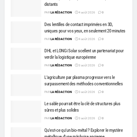
distants
PAR
LA RÉDACTION
4 août 2026
0
Des lentilles de contact imprimées en 3D,
uniques pour vos yeux, en seulement 20 minutes
PAR
LA RÉDACTION
4 août 2026
0
DHL et LONGi Solar scellent un partenariat pour
verdir la logistique européenne
PAR
LA RÉDACTION
3 août 2026
0
L’agriculture par plasma progresse vers le
surpassement des méthodes conventionnelles
PAR
LA RÉDACTION
3 août 2026
0
Le sable pourrait être la clé de structures plus
sûres et plus solides
PAR
LA RÉDACTION
3 août 2026
0
Qu’est-ce qu’un bio-métal ? Explorer le mystère
métallique d’une mâchoire ancienne