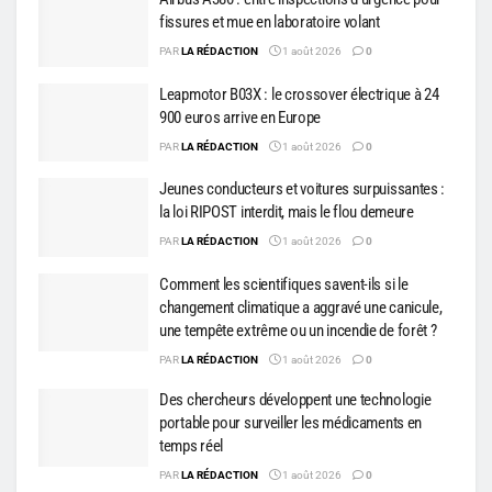
fissures et mue en laboratoire volant
PAR
LA RÉDACTION
1 août 2026
0
Leapmotor B03X : le crossover électrique à 24
900 euros arrive en Europe
PAR
LA RÉDACTION
1 août 2026
0
Jeunes conducteurs et voitures surpuissantes :
la loi RIPOST interdit, mais le flou demeure
PAR
LA RÉDACTION
1 août 2026
0
Comment les scientifiques savent-ils si le
changement climatique a aggravé une canicule,
une tempête extrême ou un incendie de forêt ?
PAR
LA RÉDACTION
1 août 2026
0
Des chercheurs développent une technologie
portable pour surveiller les médicaments en
temps réel
PAR
LA RÉDACTION
1 août 2026
0