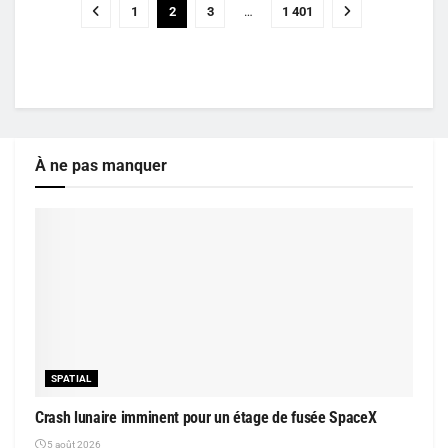
1
2
3
…
1 401
À ne pas manquer
SPATIAL
Crash lunaire imminent pour un étage de fusée SpaceX
5 août 2026