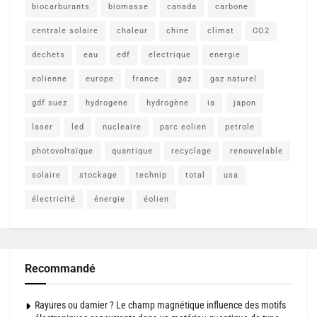
biocarburants
biomasse
canada
carbone
centrale solaire
chaleur
chine
climat
CO2
dechets
eau
edf
electrique
energie
eolienne
europe
france
gaz
gaz naturel
gdf suez
hydrogene
hydrogène
ia
japon
laser
led
nucleaire
parc eolien
petrole
photovoltaïque
quantique
recyclage
renouvelable
solaire
stockage
technip
total
usa
électricité
énergie
éolien
Recommandé
Rayures ou damier ? Le champ magnétique influence des motifs