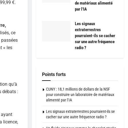
99,99 €.
de matériaux alimenté
par l’IA
Les signaux
rre,
extraterrestres
isés, ce
pourraient-ils se cacher
s passées
sur une autre fréquence
t « les
radio ?
Points forts
tion qu’à
CUNY : 18,1 millions de dollars de la NSF
s débats :
pour construire un laboratoire de matériaux
alimenté par l’IA
Les signaux extraterrestres pourraient-ils se
 ayant
cacher sur une autre fréquence radio ?
a licence,