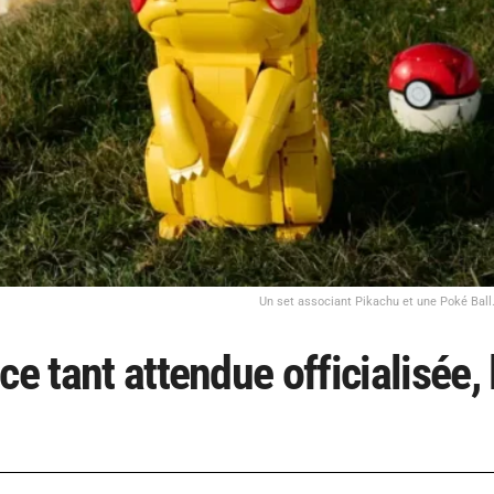
Un set associant Pikachu et une Poké Ball.
e tant attendue officialisée, 