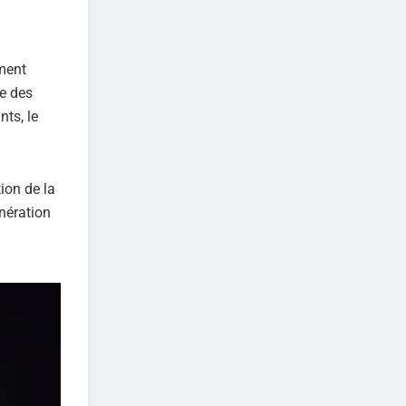
ment
re des
nts, le
ion de la
énération