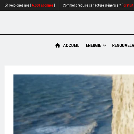
😮 Rejoignez nos [
6.000 abonnés
]
Comment réduire sa facture d'énergie ? [
gratuit
ACCUEIL
ENERGIE
RENOUVELA