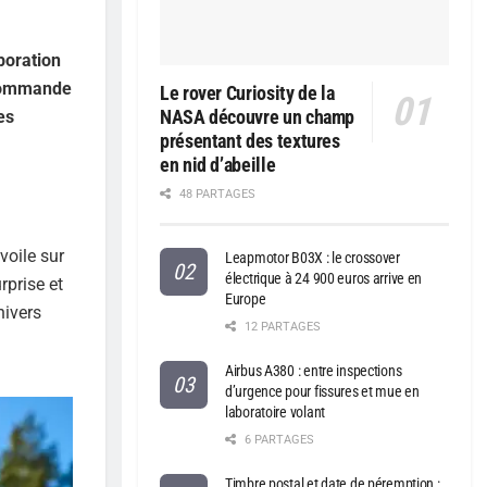
boration
écommande
Le rover Curiosity de la
NASA découvre un champ
es
présentant des textures
en nid d’abeille
48 PARTAGES
voile sur
Leapmotor B03X : le crossover
électrique à 24 900 euros arrive en
rprise et
Europe
nivers
12 PARTAGES
Airbus A380 : entre inspections
d’urgence pour fissures et mue en
laboratoire volant
6 PARTAGES
Timbre postal et date de péremption :