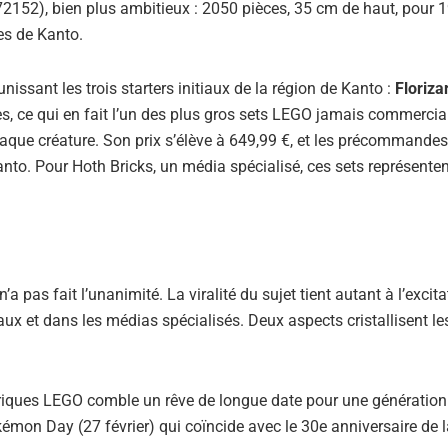
72152), bien plus ambitieux : 2050 pièces, 35 cm de haut, pour 1
es de Kanto.
issant les trois starters initiaux de la région de Kanto :
Floriza
s, ce qui en fait l’un des plus gros sets LEGO jamais commercial
aque créature. Son prix s’élève à 649,99 €, et les précommande
nto. Pour Hoth Bricks, un média spécialisé, ces sets représenten
 pas fait l’unanimité. La viralité du sujet tient autant à l’excita
x et dans les médias spécialisés. Deux aspects cristallisent le
briques LEGO comble un rêve de longue date pour une génération
kémon Day (27 février) qui coïncide avec le 30e anniversaire de l