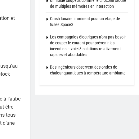
Un fluide sirupeux comme le chocolat stocke
de multiples mémoires en interaction
tion et
Crash lunaire imminent pour un étage de
fusée SpaceX
Les compagnies électriques n’ont pas besoin
de couper le courant pour prévenir les
incendies – voici 3 solutions relativement
rapides et abordables
 jusqu’au
Des ingénieurs observent des ondes de
chaleur quantiques à température ambiante
stock
e à l’aube
ut-être
ns tous
t d’une