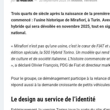
par
la rédaction
20 septembre 2025
en
Mobilité
,
Terrestre
Trois quarts de siècle après la naissance de la premièr
commencé : l’usine historique de Mirafiori, à Turin. Av
hybride qui sera dévoilée en novembre 2025, tout en sig
national.
«
Mirafiori n’est pas qu’une usine, c’est le cœur de FIAT et
édition spéciale, la 500 Hybrid Torino. Un modèle qui ren
de culture et de société italienne. L’histoire commencée e
», a déclaré Olivier François, PDG de Fiat et directeur m
Pour le groupe, ce déménagement participe à la relance d’u
répond aussi à la demande croissante de petits véhicules 
Le design au service de l’identité
Extérieurement, la version Torino joue la carte du clin d’œ