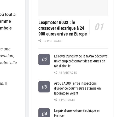
où tout a
 gamme
Leapmotor B03X : le
crossover électrique à 24
symbole
900 euros arrive en Europe
12 PARTAGES
vec une
ovation,
Le rover Curiosity de la NASA découvre
un champ présentant des textures en
otre ville
nid d’abeille
48 PARTAGES
s. Il
Airbus A380 : entre inspections
d’urgence pour fissures et mue en
laboratoire volant
6 PARTAGES
Le prix d’une voiture électrique en
France