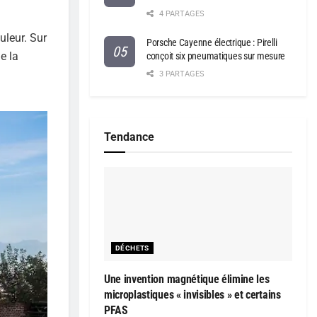
4 PARTAGES
uleur. Sur
Porsche Cayenne électrique : Pirelli
e la
conçoit six pneumatiques sur mesure
3 PARTAGES
Tendance
DÉCHETS
Une invention magnétique élimine les
microplastiques « invisibles » et certains
PFAS