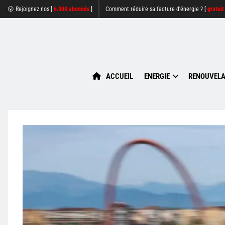
😮 Rejoignez nos [
6.000 abonnés
]
Comment réduire sa facture d'énergie ? [
gratuit
ACCUEIL
ENERGIE
RENOUVELA